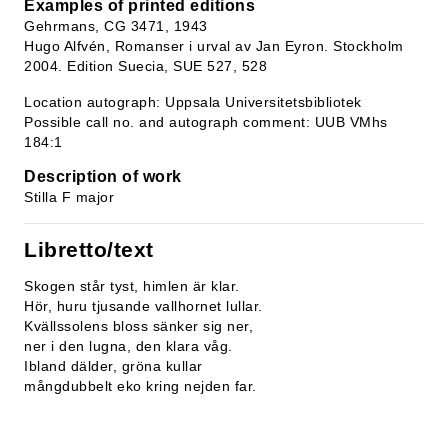
Examples of printed editions
Gehrmans, CG 3471, 1943
Hugo Alfvén, Romanser i urval av Jan Eyron. Stockholm
2004. Edition Suecia, SUE 527, 528
Location autograph: Uppsala Universitetsbibliotek
Possible call no. and autograph comment: UUB VMhs
184:1
Description of work
Stilla F major
Libretto/text
Skogen står tyst, himlen är klar.
Hör, huru tjusande vallhornet lullar.
Kvällssolens bloss sänker sig ner,
ner i den lugna, den klara våg.
Ibland dälder, gröna kullar
mångdubbelt eko kring nejden far.