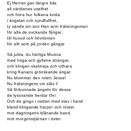
Ej Herren gav längre lida
all världenes uselhet
och höra hur folkena kvida
i ängslan och syndfullhet,
ty sände sin son Han som frälsningsman
för alla de suckande fångar,
till huvud och hövitsman
för allt som på jorden gångar
Så jubla, du härliga Musica
med höga och gyllene strängar,
och klingen skalmeja och cithara
kring Kanans grönskande ängar.
Nu blommar den roten Jesse!
Nu frälsningens vin slås i!
Så förkunnade ängeln för desse
de lyssnande herdar thri.
Och de gingo i natten med stav i hand
bland klingande harpor och röster
mot dagningens blånande band,
mot morgonstjärnan i öster.