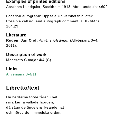
Examples of printed editions
Abraham Lundquist, Stockholm 1913, Abr. Lundquist 4602
Location autograph: Uppsala Universitetsbibliotek
Possible call no. and autograph comment: UUB VMhs
184:29
Literature
Rudén, Jan Olof
:
Alfvéns julsånger
(Alfvéniana 3−4,
2011).
Description of work
Moderato C major 4/4 (C)
Links
Alfvéniana 3-4/11
Libretto/text
De herdarne förde fåren i bet,
i markerna vallade hjorden,
då sågo de ängelens lysande fjät
och hörde de himmelska orden: