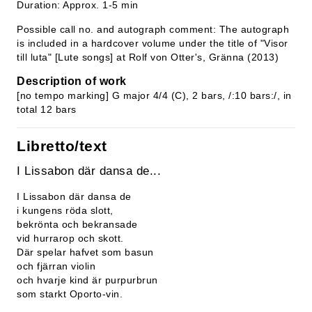
Duration: Approx. 1-5 min
Possible call no. and autograph comment: The autograph
is included in a hardcover volume under the title of "Visor
till luta" [Lute songs] at Rolf von Otter's, Gränna (2013)
Description of work
[no tempo marking] G major 4/4 (C), 2 bars, /:10 bars:/, in
total 12 bars
Libretto/text
I Lissabon där dansa de...
I Lissabon där dansa de
i kungens röda slott,
bekrönta och bekransade
vid hurrarop och skott.
Där spelar hafvet som basun
och fjärran violin
och hvarje kind är purpurbrun
som starkt Oporto-vin.