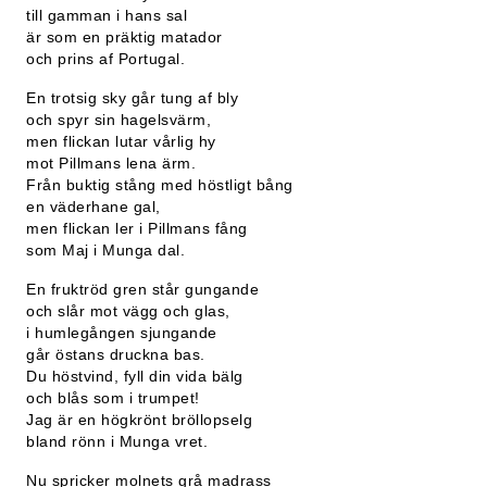
till gamman i hans sal
är som en präktig matador
och prins af Portugal.
En trotsig sky går tung af bly
och spyr sin hagelsvärm,
men flickan lutar vårlig hy
mot Pillmans lena ärm.
Från buktig stång med höstligt bång
en väderhane gal,
men flickan ler i Pillmans fång
som Maj i Munga dal.
En fruktröd gren står gungande
och slår mot vägg och glas,
i humlegången sjungande
går östans druckna bas.
Du höstvind, fyll din vida bälg
och blås som i trumpet!
Jag är en högkrönt bröllopselg
bland rönn i Munga vret.
Nu spricker molnets grå madrass