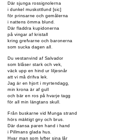
Där sjunga rossignolerna
i dunkel muskottlund [sic]
för prinsarne och gemålerna
i nattens ömma blund.
Där fladdra kupidonerna
på vingar af kristall
kring grefvarne och baronerna
som sucka dagen all.
Du vestanvind af Salvador
som blåser stark och vek,
väck upp en hind ur liljesnår
att vi må drifva lek.
Jag är en hjort i myrtendagg,
min krona är af gull
och bär en ros på hvarje tagg
för all min längtans skull.
Från buskarne vid Munga strand
hörs mäktigt gny och brus.
Där dansa paren hand i hand
i Pillmans glada hus.
Hvar man som lyfter sina lår