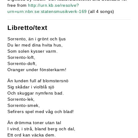
free from
http://urn.kb.se/resolve?
urn=urn:nbn:se:statensmusikverk-169
(all 4 songs)
Libretto/text
Sorrento, än i grönt och ljus
Du ler med dina hvita hus,
Som solen kysser varm.
Sorrento-loft,
Sorrento-doft,
Oranger under fönsterkarm!
Än lunden full af blomstersnö
Sig skådar i violblå sjö
Och skuggar nymfens bad.
Sorrento-lek,
Sorrento-smek,
Sefirers spel med våg och blad!
Än drömma toner utan tal
I vind, i strå, bland berg och dal,
Ett ord kan väcka dem.