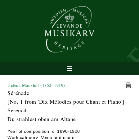
Helena Munktell
(1852−1919)
Sérénade
[No. 1 from 'Dix Mélodies pour Chant et Piano']
Serenad
Du strahlest oben am Altane
Year of composition: c. 1890-1900
Work category: Voice and piano