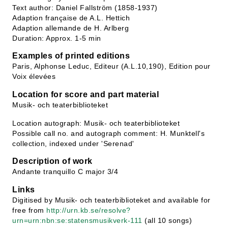
Text author: Daniel Fallström (1858-1937)
Adaption française de A.L. Hettich
Adaption allemande de H. Arlberg
Duration: Approx. 1-5 min
Examples of printed editions
Paris, Alphonse Leduc, Editeur (A.L.10,190), Edition pour
Voix élevées
Location for score and part material
Musik- och teaterbiblioteket
Location autograph: Musik- och teaterbiblioteket
Possible call no. and autograph comment: H. Munktell's
collection, indexed under 'Serenad'
Description of work
Andante tranquillo C major 3/4
Links
Digitised by Musik- och teaterbiblioteket and available for
free from
http://urn.kb.se/resolve?
urn=urn:nbn:se:statensmusikverk-111
(all 10 songs)