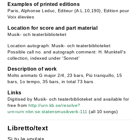
Examples of printed editions
Paris, Alphonse Leduc, Editeur (A.L.10,190), Edition pour
Voix élevées
Location for score and part material
Musik- och teaterbiblioteket
Location autograph: Musik- och teaterbiblioteket
Possible call no. and autograph comment: H. Munktell's
collection, indexed under 'Sonnet'
Description of work
Molto animato G major 2/4, 23 bars, Più tranquillo, 15
bars, 1o tempo, 35 bars, in total 73 bars
Links
Digitised by Musik- och teaterbiblioteket and available for
free from
http://urn.kb.se/resolve?
urn=urn:nbn:se:statensmusikverk-111
(all 10 songs)
Libretto/text
Si tu le voulais