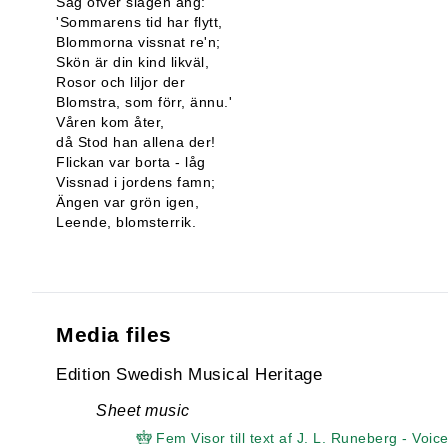
Såg öfver slagen äng:
'Sommarens tid har flytt,
Blommorna vissnat re'n;
Skön är din kind likväl,
Rosor och liljor der
Blomstra, som förr, ännu.'
Våren kom åter,
då Stod han allena der!
Flickan var borta - låg
Vissnad i jordens famn;
Ängen var grön igen,
Leende, blomsterrik.
Media files
Edition Swedish Musical Heritage
Sheet music
Fem Visor till text af J. L. Runeberg - Voic