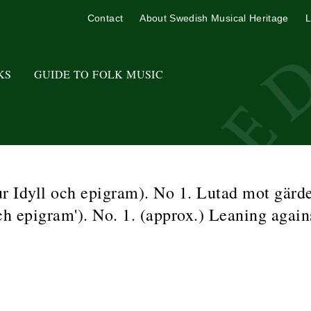
Contact
About Swedish Musical Heritage
L
KS
GUIDE TO FOLK MUSIC
(ur Idyll och epigram). No 1. Lutad mot gärde
ch epigram'). No. 1. (approx.) Leaning again