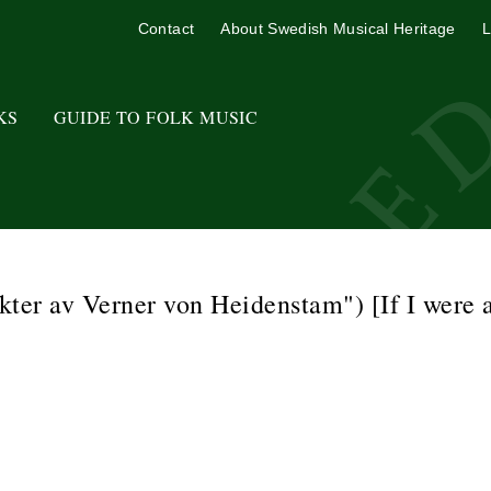
Contact
About Swedish Musical Heritage
L
KS
GUIDE TO FOLK MUSIC
dikter av Verner von Heidenstam") [If I were 