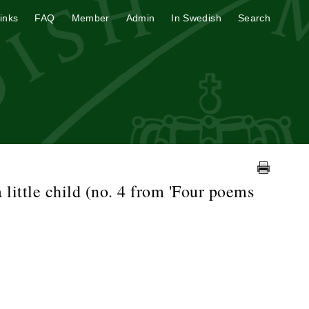
inks
FAQ
Member
Admin
In Swedish
Search
a little child (no. 4 from 'Four poems