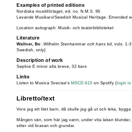
Examples of printed editions
Nordiska musikförlaget, ed. no. N.M.S. 95
Levande Musikarv/Swedish Musical Heritage. Emended ed
Location autograph: Musik- och teaterbiblioteket
Literature
Wallner, Bo
:
Wilhelm Stenhammar och hans tid
, vols. 1-
Swedish, only]
Description of work
Seplice E minor alla breve, 32 bars
Links
Listen to Musica Sveciae's
MSCD 623
on Spotify (
login is
Libretto/text
Vore jag ett litet barn, då skulle jag gå ut och leka, bygga
Mången vän, som här jag vann, under vita lakan blundar
sitter vid brasan och grundar.