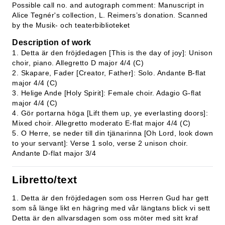
Possible call no. and autograph comment: Manuscript in
Alice Tegnér's collection, L. Reimers’s donation. Scanned
by the Musik- och teaterbiblioteket
Description of work
1. Detta är den fröjdedagen [This is the day of joy]: Unison
choir, piano. Allegretto D major 4/4 (C)
2. Skapare, Fader [Creator, Father]: Solo. Andante B-flat
major 4/4 (C)
3. Helige Ande [Holy Spirit]: Female choir. Adagio G-flat
major 4/4 (C)
4. Gör portarna höga [Lift them up, ye everlasting doors]:
Mixed choir. Allegretto moderato E-flat major 4/4 (C)
5. O Herre, se neder till din tjänarinna [Oh Lord, look down
to your servant]: Verse 1 solo, verse 2 unison choir.
Andante D-flat major 3/4
Libretto/text
1. Detta är den fröjdedagen som oss Herren Gud har gett
som så länge likt en hägring med vår längtans blick vi sett
Detta är den allvarsdagen som oss möter med sitt kraf