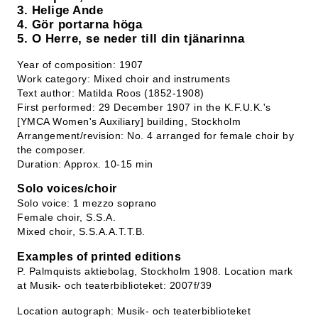
3. Helige Ande
4. Gör portarna höga
5. O Herre, se neder till din tjänarinna
Year of composition: 1907
Work category: Mixed choir and instruments
Text author: Matilda Roos (1852-1908)
First performed: 29 December 1907 in the K.F.U.K.'s
[YMCA Women's Auxiliary] building, Stockholm
Arrangement/revision: No. 4 arranged for female choir by
the composer.
Duration: Approx. 10-15 min
Solo voices/choir
Solo voice: 1 mezzo soprano
Female choir, S.S.A.
Mixed choir, S.S.A.A.T.T.B.
Examples of printed editions
P. Palmquists aktiebolag, Stockholm 1908. Location mark
at Musik- och teaterbiblioteket: 2007f/39
Location autograph: Musik- och teaterbiblioteket