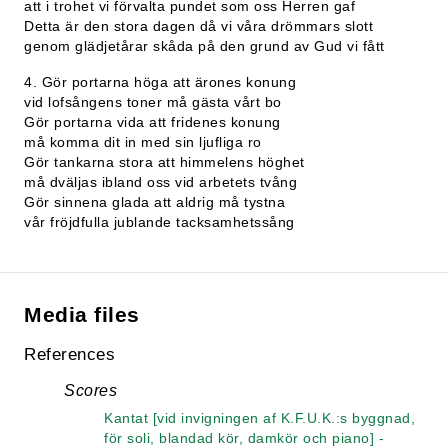
att i trohet vi förvalta pundet som oss Herren gaf
Detta är den stora dagen då vi våra drömmars slott
genom glädjetårar skåda på den grund av Gud vi fått
4. Gör portarna höga att ärones konung
vid lofsångens toner må gästa vårt bo
Gör portarna vida att fridenes konung
må komma dit in med sin ljufliga ro
Gör tankarna stora att himmelens höghet
må dväljas ibland oss vid arbetets tvång
Gör sinnena glada att aldrig må tystna
vår fröjdfulla jublande tacksamhetssång
Media files
References
Scores
Kantat [vid invigningen af K.F.U.K.:s byggnad,
för soli, blandad kör, damkör och piano] -