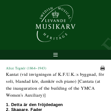
Alice Tegnér
(1864−1943)
Kantat (vid invigningen af K.F.U.K.:s byggnad, för
soli, blandad kör, damkör och piano) [Cantata (at
the inauguration of the building of the YMCA
Women's Auxiliary)]
1. Detta är den fröjdedagen
2. Skapare, Fader