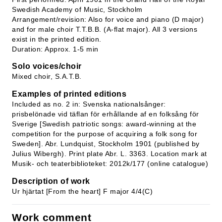
Swedish Academy of Music, Stockholm
Arrangement/revision: Also for voice and piano (D major)
and for male choir T.T.B.B. (A-flat major). All 3 versions
exist in the printed edition.
Duration: Approx. 1-5 min
Solo voices/choir
Mixed choir, S.A.T.B.
Examples of printed editions
Included as no. 2 in: Svenska nationalsånger:
prisbelönade vid täflan för erhållande af en folksång för
Sverige [Swedish patriotic songs: award-winning at the
competition for the purpose of acquiring a folk song for
Sweden]. Abr. Lundquist, Stockholm 1901 (published by
Julius Wibergh). Print plate Abr. L. 3363. Location mark at
Musik- och teaterbiblioteket: 2012k/177 (online catalogue)
Description of work
Ur hjärtat [From the heart] F major 4/4(C)
Work comment