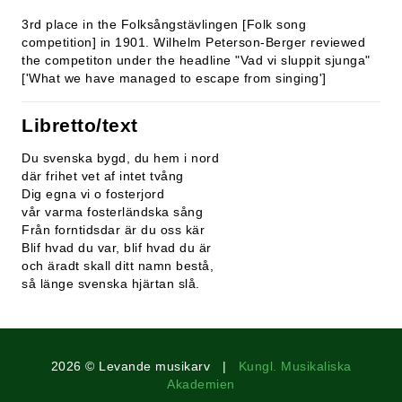
3rd place in the Folksångstävlingen [Folk song
competition] in 1901. Wilhelm Peterson-Berger reviewed
the competiton under the headline "Vad vi sluppit sjunga"
['What we have managed to escape from singing']
Libretto/text
Du svenska bygd, du hem i nord
där frihet vet af intet tvång
Dig egna vi o fosterjord
vår varma fosterländska sång
Från forntidsdar är du oss kär
Blif hvad du var, blif hvad du är
och äradt skall ditt namn bestå,
så länge svenska hjärtan slå.
2026 © Levande musikarv |
Kungl. Musikaliska
Akademien