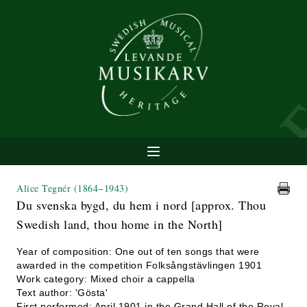
Alice Tegnér
(1864−1943)
Du svenska bygd, du hem i nord [approx. Thou
Swedish land, thou home in the North]
Year of composition: One out of ten songs that were
awarded in the competition Folksångstävlingen 1901
Work category: Mixed choir a cappella
Text author: 'Gösta'
First performed: April 1901 in the Grand Hall of the Royal