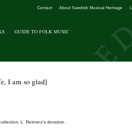
Contact
About Swedish Musical Heritage
L
KS
GUIDE TO FOLK MUSIC
fe, I am so glad]
ollection, L. Reimers's donation.