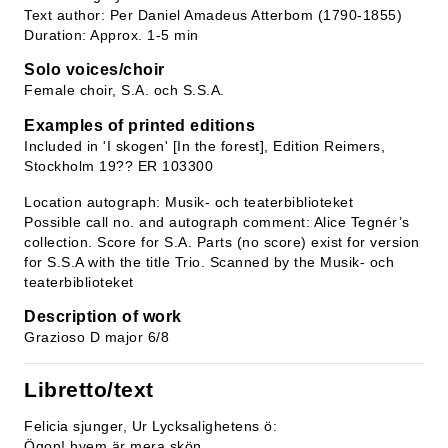
Text author: Per Daniel Amadeus Atterbom (1790-1855)
Duration: Approx. 1-5 min
Solo voices/choir
Female choir, S.A. och S.S.A.
Examples of printed editions
Included in 'I skogen' [In the forest], Edition Reimers,
Stockholm 19?? ER 103300
Location autograph: Musik- och teaterbiblioteket
Possible call no. and autograph comment: Alice Tegnér’s
collection. Score for S.A. Parts (no score) exist for version
for S.S.A with the title Trio. Scanned by the Musik- och
teaterbiblioteket
Description of work
Grazioso D major 6/8
Libretto/text
Felicia sjunger, Ur Lycksalighetens ö:
Ögon! hvem är mera skön