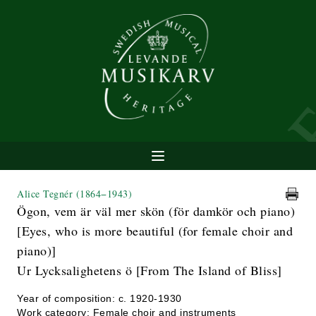
Alice Tegnér
(1864−1943)
Ögon, vem är väl mer skön (för damkör och piano)
[Eyes, who is more beautiful (for female choir and
piano)]
Ur Lycksalighetens ö [From The Island of Bliss]
Year of composition: c. 1920-1930
Work category: Female choir and instruments