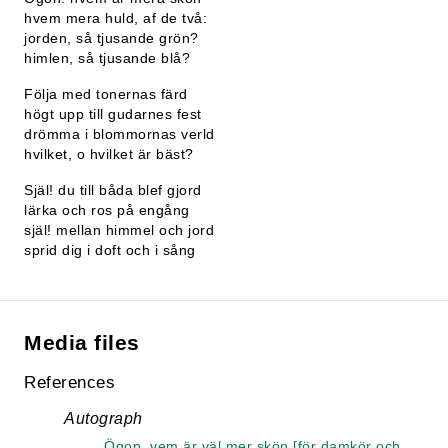
hvem mera huld, af de två:
jorden, så tjusande grön?
himlen, så tjusande blå?
Följa med tonernas färd
högt upp till gudarnes fest
drömma i blommornas verld
hvilket, o hvilket är bäst?
Själ! du till båda blef gjord
lärka och ros på engång
själ! mellan himmel och jord
sprid dig i doft och i sång
Media files
References
Autograph
Ögon, vem är väl mer skön [för damkör och