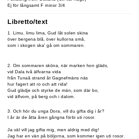
Ej för långsamt F minor 3/4
Libretto/text
1. Limu, limu lima, Gud låt solen skina
över bergena blå, över kullorna små,
som i skogen ska' gå om sommaren.
2. Om sommaren sköna, när marken hon gläds,
vid Dala två älfvarna vida
från Tunaå strand åt Gagnefmäns näs
hur fagert att ro och att rida!
Gud glädje och styrke de män, som där bo,
vid älfvom, på berg och i dalom.
3. Och hör du unga Dora, vill du gifta dig i år?
I år är de åtta åren gångna förbi uti rosor.
Ja väl vill jag gifta mig, men aldrig med dig!
Jag har en vän på böljorna, som kommer igen uti rosor.