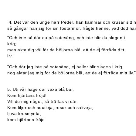
4. Det var den unge herr Peder, han kammar och krusar sitt h
så gångar han sig för sin fostermor, frågte henne, vad död han 
"Och inte så dör du på sotesäng, och inte blir du slagen i
krig;
men akta dig väl för de böljorna blå, att de ej förråda ditt
liv."
"Och dör jag inte på sotesäng, ej heller blir slagen i krig,
nog aktar jag mig för de böljorna blå, att de ej förråda mitt liv."
5. Uti vår hage där växa blå bär.
Kom hjärtans fröjd!
Vill du mig något, så träffas vi där.
Kom liljor och aquileja, rosor och saliveja,
ljuva krusmynta,
kom hjärtans fröjd.