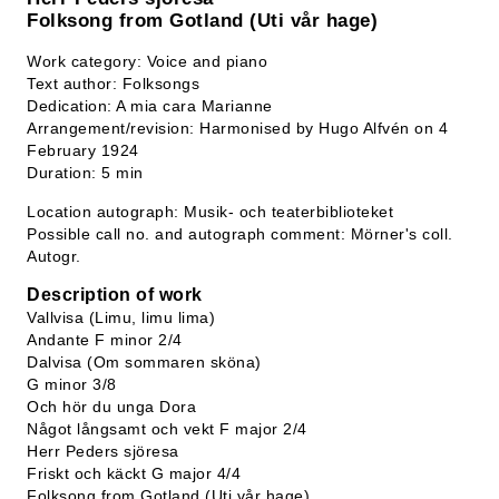
Folksong from Gotland (Uti vår hage)
Work category: Voice and piano
Text author: Folksongs
Dedication: A mia cara Marianne
Arrangement/revision: Harmonised by Hugo Alfvén on 4
February 1924
Duration: 5 min
Location autograph: Musik- och teaterbiblioteket
Possible call no. and autograph comment: Mörner's coll.
Autogr.
Description of work
Vallvisa (Limu, limu lima)
Andante F minor 2/4
Dalvisa (Om sommaren sköna)
G minor 3/8
Och hör du unga Dora
Något långsamt och vekt F major 2/4
Herr Peders sjöresa
Friskt och käckt G major 4/4
Folksong from Gotland (Uti vår hage)