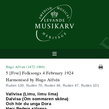
Hugo Alfvén
(1872-1960)
5 [Five] Folksongs 4 February 1924
Harmonised by Hugo Alfvén
Rudén 100, Rudén 70, Rudén 46, Rudén 47, Rudén 101
Vallvisa (Limu, limu lima)
Dalvisa (Om sommaren sköna)
Och hör du unga Dora
Herr Peders sjöresa