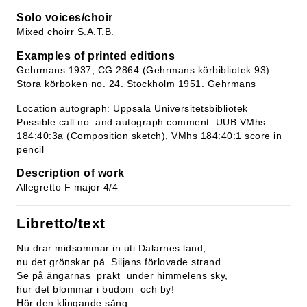
Solo voices/choir
Mixed choirr S.A.T.B.
Examples of printed editions
Gehrmans 1937, CG 2864 (Gehrmans körbibliotek 93)
Stora körboken no. 24. Stockholm 1951. Gehrmans
Location autograph: Uppsala Universitetsbibliotek
Possible call no. and autograph comment: UUB VMhs
184:40:3a (Composition sketch), VMhs 184:40:1 score in
pencil
Description of work
Allegretto F major 4/4
Libretto/text
Nu drar midsommar in uti Dalarnes land;
nu det grönskar på Siljans förlovade strand.
Se på ängarnas prakt under himmelens sky,
hur det blommar i budom och by!
Hör den klingande sång