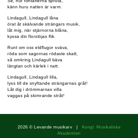
Se, hur fontänerna spruta,
känn huru natten är varm.
Lindagull, Lindagull låna
örat åt skälvande strängars musik,
låt mig, när stjärnorna blåna,
kyssa din florslöjas flik.
Runt om oss eldflugor sväva,
röda som sagornas rödaste skatt,
så omkring Lindagull bäva
längtan och kärlek i natt.
Lindagull, Lindagull lilla,
lyss till de snyftande strängarnas gråt!
Låt dig i drömmarnas villa
vaggas på skimrande stråt!
2026 © Levande musikarv |
Kungl. Musikaliska
Akademien