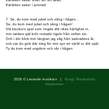
Kärleken vakar öfver sin sin skatt.
Kärleken vakar i juninatt.
7. Se, du kom med jubel och sång i hågen…
Se, du kom med jubel och sång i hågen!
Vid klockors spel som ringde ditt rikes härlighet in,
min tankes själ bröt rostade rigeln från cellen sin.
Och i din blick min längtan jag såg från saknadens år;
och var du gick där steg för min syn en värld ur ditt spår.
Ty du kom med ungdom och vår i hågen.
2026 © Levande musikarv |
Kungl. Musikaliska
Akademien