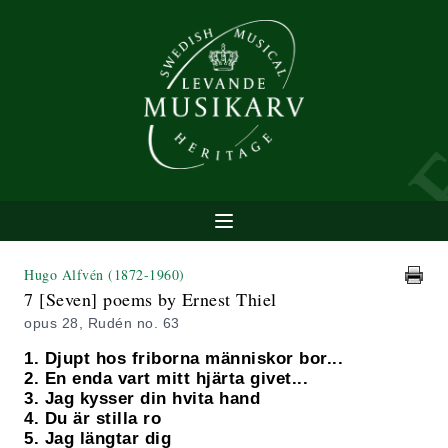
Hugo Alfvén
(1872-1960)
7 [Seven] poems by Ernest Thiel
opus 28, Rudén no. 63
1. Djupt hos friborna människor bor...
2. En enda vart mitt hjärta givet...
3. Jag kysser din hvita hand
4. Du är stilla ro
5. Jag längtar dig