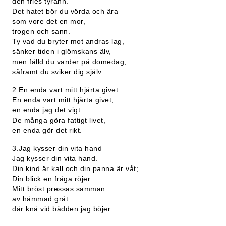
den fries tyrann.
Det hatet bör du vörda och ära
som vore det en mor,
trogen och sann.
Ty vad du bryter mot andras lag,
sänker tiden i glömskans älv,
men fälld du varder på domedag,
såframt du sviker dig själv.
2.En enda vart mitt hjärta givet
En enda vart mitt hjärta givet,
en enda jag det vigt.
De många göra fattigt livet,
en enda gör det rikt.
3.Jag kysser din vita hand
Jag kysser din vita hand.
Din kind är kall och din panna är våt;
Din blick en fråga röjer.
Mitt bröst pressas samman
av hämmad gråt
där knä vid bädden jag böjer.