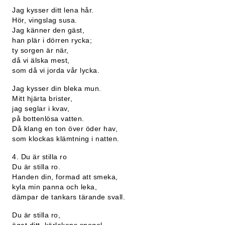
Jag kysser ditt lena hår.
Hör, vingslag susa.
Jag känner den gäst,
han plär i dörren rycka;
ty sorgen är när,
då vi älska mest,
som då vi jorda vår lycka.
Jag kysser din bleka mun.
Mitt hjärta brister,
jag seglar i kvav,
på bottenlösa vatten.
Då klang en ton över öder hav,
som klockas klämtning i natten.
4. Du är stilla ro
Du är stilla ro.
Handen din, formad att smeka,
kyla min panna och leka,
dämpar de tankars tärande svall.
Du är stilla ro,