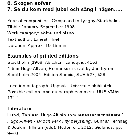
6. Skogen sofver
7. Se du kom med jubel och sång i hågen.....
Year of composition: Composed in Lyngby-Stockholm-
Tibble January-September 1908
Work category: Voice and piano
Text author: Ernest Thiel
Duration: Approx. 10-15 min
Examples of printed editions
Stockholm [1908] Abraham Lundquist 4153
4-6 in Hugo Alfvén, Romanser i urval by Jan Eyron,
Stockholm 2004. Edition Suecia, SUE 527, 528
Location autograph: Uppsala Universitetsbibliotek
Possible call no. and autograph comment: UUB VMhs
171:1
Literature
Lund, Tobias
: 'Hugo Alfvén som renässanstonsättare.'
Hugo Alfvén - liv och verk i ny belysning
. Gunnar Ternhag
& Joakim Tillman (eds). Hedemora 2012: Gidlunds, pp.
9−40.