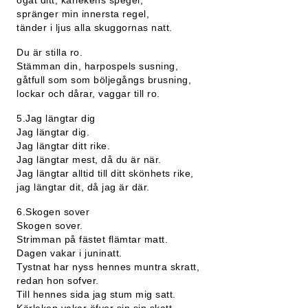
ögat ditt, kärlekens spegel,
spränger min innersta regel,
tänder i ljus alla skuggornas natt.
Du är stilla ro.
Stämman din, harpospels susning,
gåtfull som som böljegångs brusning,
lockar och dårar, vaggar till ro.
5.Jag längtar dig
Jag längtar dig.
Jag längtar ditt rike.
Jag längtar mest, då du är när.
Jag längtar alltid till ditt skönhets rike,
jag längtar dit, då jag är där.
6.Skogen sover
Skogen sover.
Strimman på fästet flämtar matt.
Dagen vakar i juninatt.
Tystnat har nyss hennes muntra skratt,
redan hon sofver.
Till hennes sida jag stum mig satt.