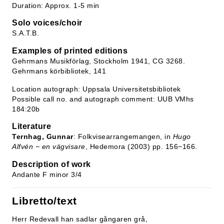
Duration: Approx. 1-5 min
Solo voices/choir
S.A.T.B.
Examples of printed editions
Gehrmans Musikförlag, Stockholm 1941, CG 3268.
Gehrmans körbibliotek, 141
Location autograph: Uppsala Universitetsbibliotek
Possible call no. and autograph comment: UUB VMhs
184:20b
Literature
Ternhag, Gunnar
: Folkvisearrangemangen, in
Hugo
Alfvén − en vägvisare
, Hedemora (2003) pp. 156−166.
Description of work
Andante F minor 3/4
Libretto/text
Herr Redevall han sadlar gångaren grå,