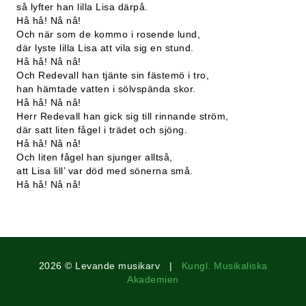
så lyfter han lilla Lisa därpå.
Hå hå! Nå nå!
Och när som de kommo i rosende lund,
där lyste lilla Lisa att vila sig en stund.
Hå hå! Nå nå!
Och Redevall han tjänte sin fästemö i tro,
han hämtade vatten i sölvspända skor.
Hå hå! Nå nå!
Herr Redevall han gick sig till rinnande ström,
där satt liten fågel i trädet och sjöng.
Hå hå! Nå nå!
Och liten fågel han sjunger alltså,
att Lisa lill’ var död med sönerna små.
Hå hå! Nå nå!
2026 © Levande musikarv |
Kungl. Musikaliska
Akademien