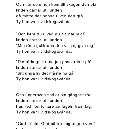
Och när som hon kom tlll skogen den blå
linden darrar uti lunden
då mötte där henne ulven den grå.
Ty hon var i vildskogavånda.
”Och kära du ulver, du bit inte mig!”
linden darrar uti lunden
”Min röda gullkrona den vill jag giva dig”
Ty hon var i vildskogavånda.
”Din röda gullkrona jag passar inte på”
linden darrar uti lunden
”ditt unga liv det måste nu gå.”
Ty hon var i vildskogavånda.
Och ungersven sadlar sin gångare röd
linden darrar uti lunden
han red litet fortare än fågeln han flög.
Ty hon var i vildskogavånda.
”Gud tröste, Gud bättre mig ungersven!”