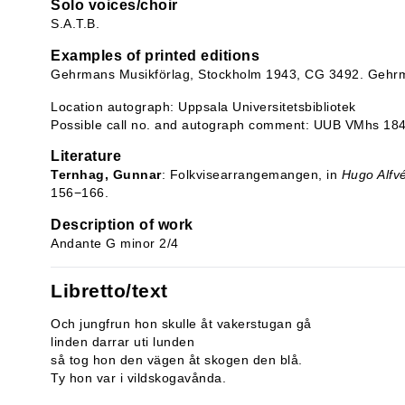
Solo voices/choir
S.A.T.B.
Examples of printed editions
Gehrmans Musikförlag, Stockholm 1943, CG 3492. Gehrma
Location autograph: Uppsala Universitetsbibliotek
Possible call no. and autograph comment: UUB VMhs 18
Literature
Ternhag, Gunnar
: Folkvisearrangemangen, in
Hugo Alfv
156−166.
Description of work
Andante G minor 2/4
Libretto/text
Och jungfrun hon skulle åt vakerstugan gå
linden darrar uti lunden
så tog hon den vägen åt skogen den blå.
Ty hon var i vildskogavånda.