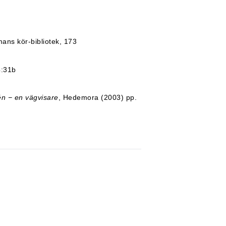
ns kör-bibliotek, 173
4:31b
én − en vägvisare
, Hedemora (2003) pp.