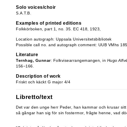
Solo voices/choir
S.A.T.B.
Examples of printed editions
Folkkörboken, part 1, no. 35. EC 418, 1923,
Location autograph: Uppsala Universitetsbibliotek
Possible call no. and autograph comment: UUB VMhs 185
Literature
Ternhag, Gunnar
: Folkvisearrangemangen, in
Hugo Alfv
156−166.
Description of work
Friskt och käckt G major 4/4
Libretto/text
Det var den unge herr Peder, han kammar och krusar sitt
så gångar han sig för sin fostermor, frågte henne, vad död