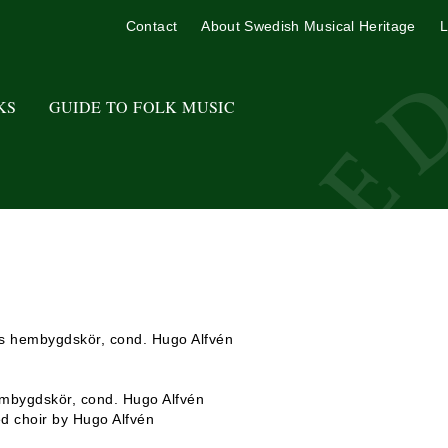
Contact
About Swedish Musical Heritage
L
KS
GUIDE TO FOLK MUSIC
s hembygdskör, cond. Hugo Alfvén
mbygdskör, cond. Hugo Alfvén
d choir by Hugo Alfvén