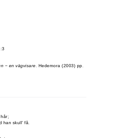
:3
én − en vägvisare
. Hedemora (2003) pp.
 hår;
 han skull' få.