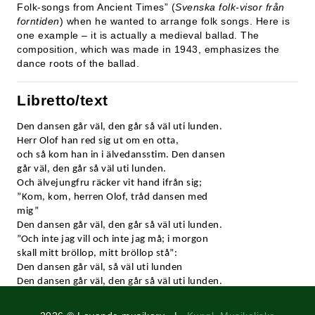
Folk-songs from Ancient Times” (
Svenska folk-visor från
forntiden
) when he wanted to arrange folk songs. Here is
one example – it is actually a medieval ballad. The
composition, which was made in 1943, emphasizes the
dance roots of the ballad.
Libretto/text
Den dansen går väl, den går så väl uti lunden.
Herr Olof han red sig ut om en otta,
och så kom han in i älvedansstim. Den dansen
går väl, den går så väl uti lunden.
Och älvejungfru räcker vit hand ifrån sig;
”Kom, kom, herren Olof, tråd dansen med
mig”
Den dansen går väl, den går så väl uti lunden.
”Och inte jag vill och inte jag må; i morgon
skall mitt bröllop, mitt bröllop stå”:
Den dansen går väl, så väl uti lunden
Den dansen går väl, den går så väl uti lunden.