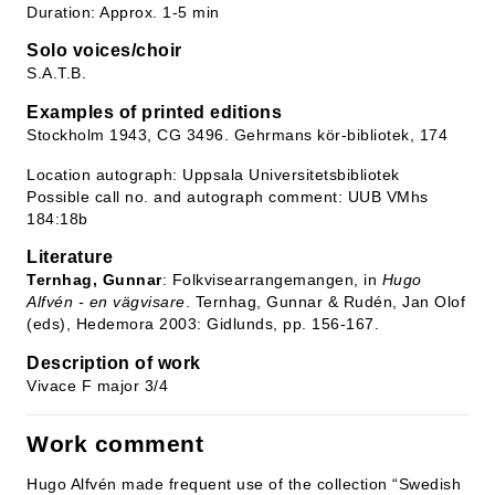
Duration: Approx. 1-5 min
Solo voices/choir
S.A.T.B.
Examples of printed editions
Stockholm 1943, CG 3496. Gehrmans kör-bibliotek, 174
Location autograph: Uppsala Universitetsbibliotek
Possible call no. and autograph comment: UUB VMhs
184:18b
Literature
Ternhag, Gunnar
: Folkvisearrangemangen, in
Hugo
Alfvén - en vägvisare
. Ternhag, Gunnar & Rudén, Jan Olof
(eds), Hedemora 2003: Gidlunds, pp. 156-167.
Description of work
Vivace F major 3/4
Work comment
Hugo Alfvén made frequent use of the collection “Swedish