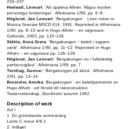
224−237.
Hedwall, Lennart
: 'Att uppleva Alfvén. Några mycket
personliga funderingar'.
Alfvéniana
1/90, pp. 6−8.
Höglund, Jan Lennart
: 'Bergakungen'. Liner notes to
Musica Sveciae MSCD 614, 1991. Reprinted in
Alfvéniana
1/90, pp. 8−10 and in
Hugo Alfvén − en vägvisare
,
Gidlunds, 2003, pp. 123−126.
Ståhle, Anna Greta
: 'Bergakungen − balett i sagans
värld'.
Alfvéniana
1/90, pp. 11−12. Reprinted in
Hugo
Alfvén − en vägvisare
pp. 126−129.
Höglund, Jan Lennart:
'Bergakungen nu i fullständig
partiturutgåva'.
Alfvéniana
1/99, pp. 7.
Ternhag, Gunna
r: 'Bergakungen på skiva'.
Alfvéniana
2/91, pp. 13−14.
Broström, Annika
:
Bergakungen : en balettpantomim av
Hugo Alfvén : ett försök till rekonstruktion.
Teatervetenskap, Stockholm autumn 1992.
Description of work
Act I
1. En grönskande sommaräng
Lento C minor 6/8 2
2. Intåget