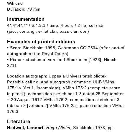
Wiklund
Duration: 79 min
Instrumentation
4*.4*.4*.4* / 6.4.3.1 / timp, 4 perc / 2 hp, cel / str
(picc, cor angl, e-flat clar, bass clar, dbn)
Examples of printed editions
• Score Stockholm 1998, Gehrmans CG 7534 (after part of
autograph at the Royal Opera)
• Piano reduction of version I Stockholm [1923], Hirsch
2711
Location autograph: Uppsala Universitetsbibliotek
Possible call no. and autograph comment: UUB VMhs
175:1a (Act 1, incomplete), VMhs 175:2 (complete score
in pencil); composition sketch act 1-3 dated 25 September
− 20 August 1917 VMhs 176:2, composition sketch act 3
tableau 2 [version 2] VMhs 176:2a,; piano reduction VMhs
176:3
Literature
Hedwall, Lennart:
Hugo Alfvén,
Stockholm 1973, pp.