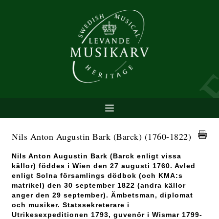
Nils Anton Augustin Bark (Barck)
(1760-1822)
Nils Anton Augustin Bark (Barck enligt vissa
källor) föddes i Wien den 27 augusti 1760. Avled
enligt Solna församlings dödbok (och KMA:s
matrikel) den 30 september 1822 (andra källor
anger den 29 september). Ämbetsman, diplomat
och musiker. Statssekreterare i
Utrikesexpeditionen 1793, guvenör i Wismar 1799-