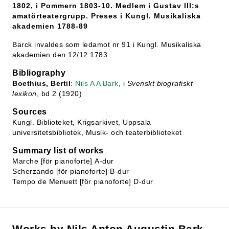
1802, i Pommern 1803-10. Medlem i Gustav III:s
amatörteatergrupp. Preses i Kungl. Musikaliska
akademien 1788-89
Barck invaldes som ledamot nr 91 i Kungl. Musikaliska
akademien den 12/12 1783
Bibliography
Boethius, Bertil
:
Nils A A Bark
, i
Svenskt biografiskt
lexikon
, bd 2 (1920)
Sources
Kungl. Biblioteket, Krigsarkivet, Uppsala
universitetsbibliotek, Musik- och teaterbiblioteket
Summary list of works
Marche [för pianoforte] A-dur
Scherzando [för pianoforte] B-dur
Tempo de Menuett [för pianoforte] D-dur
Works by Nils Anton Augustin Bark