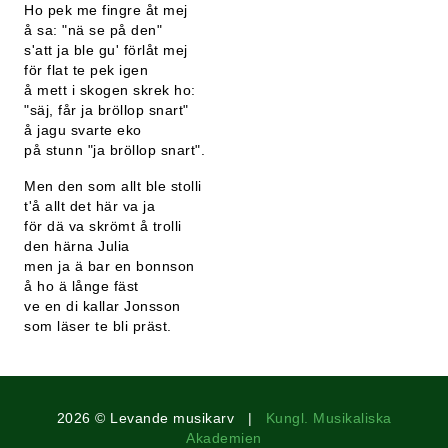
Ho pek me fingre åt mej
å sa: "nä se på den"
s'att ja ble gu' förlåt mej
för flat te pek igen
å mett i skogen skrek ho:
"säj, får ja bröllop snart"
å jagu svarte eko
på stunn "ja bröllop snart".
Men den som allt ble stolli
t'å allt det här va ja
för dä va skrömt å trolli
den härna Julia
men ja ä bar en bonnson
å ho ä långe fäst
ve en di kallar Jonsson
som läser te bli präst.
2026 © Levande musikarv |
Kungl. Musikaliska
Akademien