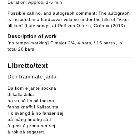
Duration: Approx. 1-5 min
Possible call no. and autograph comment: The autograph
is included in a hardcover volume under the title of "Visor
till luta" [Lute songs] at Rolf von Otter's, Gränna (2013)
Description of work
[no tempo marking] F major 2/4, 4 bars, /:16 bars:/, in
total 20 bars
Libretto/text
Den främmate jänta
Dä kom e jänte sockna
di kalla Julia
ho va så fin så tockna
fanns knafft i Kallsta sta.
Ho svängd å ho fanser sej
på mång finurlig sätt
å geck å promener sej
å rök på segarett.