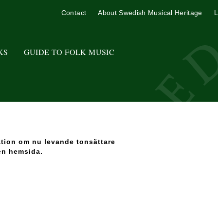
Contact
About Swedish Musical Heritage
L
KS
GUIDE TO FOLK MUSIC
ation om nu levande tonsättare
en hemsida.