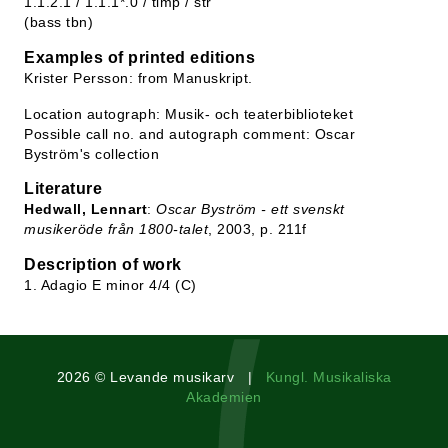
1.1.2.1 / 1.1.1*.0 / timp / str
(bass tbn)
Examples of printed editions
Krister Persson: from Manuskript.
Location autograph: Musik- och teaterbiblioteket
Possible call no. and autograph comment: Oscar
Byström's collection
Literature
Hedwall, Lennart
:
Oscar Byström - ett svenskt
musikeröde från 1800-talet
, 2003, p. 211f
Description of work
1. Adagio E minor 4/4 (C)
2026 © Levande musikarv |
Kungl. Musikaliska
Akademien