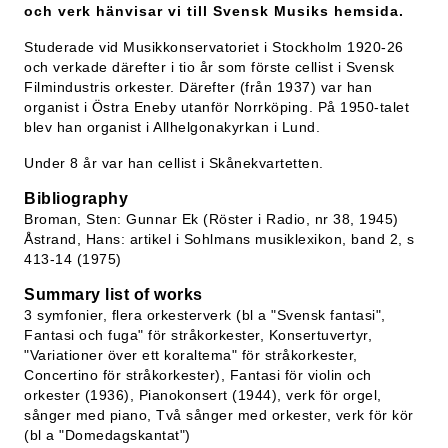
och verk hänvisar vi till Svensk Musiks hemsida.
Studerade vid Musikkonservatoriet i Stockholm 1920-26
och verkade därefter i tio år som förste cellist i Svensk
Filmindustris orkester. Därefter (från 1937) var han
organist i Östra Eneby utanför Norrköping. På 1950-talet
blev han organist i Allhelgonakyrkan i Lund.
Under 8 år var han cellist i Skånekvartetten.
Bibliography
Broman, Sten: Gunnar Ek (Röster i Radio, nr 38, 1945)
Åstrand, Hans: artikel i Sohlmans musiklexikon, band 2, s
413-14 (1975)
Summary list of works
3 symfonier, flera orkesterverk (bl a "Svensk fantasi",
Fantasi och fuga" för stråkorkester, Konsertuvertyr,
"Variationer över ett koraltema" för stråkorkester,
Concertino för stråkorkester), Fantasi för violin och
orkester (1936), Pianokonsert (1944), verk för orgel,
sånger med piano, Två sånger med orkester, verk för kör
(bl a "Domedagskantat")