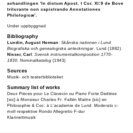
avhandlingen 'In dictum Apost. I Cor. XI:9 de Bove
triturante non capistrando Annotationes
Philologicæ'.
Under uppbyggnad
Bibliography
Lundin, August Herman
:
Skånska nationen i Lund.
Biografiska och genealogiska anteckningar
. Lund (1882)
Nisser, Carl
:
Svensk instrumentalkomposition 1770-
1830. Nominalkatalog
(1943)
Sources
Musik- och teaterbiblioteket
Summary list of works
Deux Pièces pour Le Clavecin ou Piano Forte Dediées
[sic] à Monsieur Charles Fr. Fallén Maitre [sic] en
Philosophie & Coc: à L'academie de Lund: Moderato c-
moll respektive Rondo Allegretto F-dur
Klarinettmusik