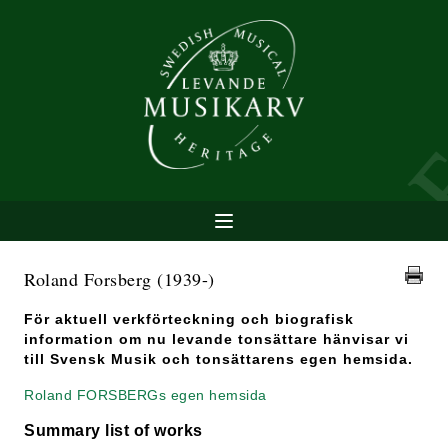
Roland Forsberg
(1939-)
För aktuell verkförteckning och biografisk
information om nu levande tonsättare hänvisar vi
till Svensk Musik och tonsättarens egen hemsida.
Roland FORSBERGs egen hemsida
Summary list of works