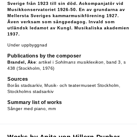
Sverige från 1923 till sin död. Ackompanjatör vid
Musikkonservatoriet 1926-50. En av grundarna av
Mellersta Sveriges kammarmusikförening 1927.
Även verksam som sångpedagog. Invald som
utländsk ledamot av Kungl. Musikaliska akademien
1937.
Under uppbyggnad
Publications by the composer
Brandel, Åke
: artikel i
Sohlmans musiklexikon
, band 3, s
438 (Stockholm, 1976)
Sources
Borås stadsarkiv, Musik- och teatermuseet Stockholm,
Stockholms stadsarkiv
Summary list of works
Sånger med piano, mm
Works by Anita von Hillern-Dunbar