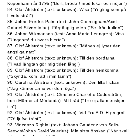
Köpenhamn år 1795 ("Bort, bröder! med lekar och nöjen")
84. Olof Åhlström (text: unknown): Wisa ("Yngling som på
lifvets stråt")
85. Johan Fredrik Palm (text: John Cunningham/Axel
Gabriel Silverstolpe): Förgängligheten ("Se ifrån kullen")
86. Johan Wikmanson (text: Anna Maria Lenngren): Visa
("Ungdom! du hvars hjerta")
87. Olof Åhlström (text: unknown): "Månen ej lyser den
ängsliga natt"
88. Olof Åhlström (text: unknown): Till den bortfarna
("Hvad längtan gör mig tiden lång")
89. Olof Åhlström (text: unknown): Till den hemkomna
("Skynda, kom, att i min famn")
90. Carolina Åhlström (text: unknown): Den lilla flickan
("Jag känner ännu verlden föga")
91. Olof Åhlström (text: Christine Charlotte Cederström,
born Mörner af Mörlanda): Mitt råd ("Tro ej alla menskjor
illa")
92. Olof Åhlström (text: unknown): Vid Fru A.D. H:gs graf
("O! ljufva tröst")
93. Vincenzo Righini (text: Johann Gaudenz von Salis-
Seewis/Johan David Valerius): Min sista önskan ("När skall