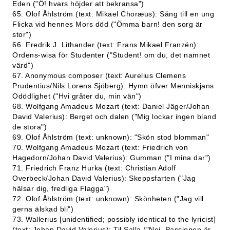
Eden ("Ö! hvars höjder att bekransa")
65. Olof Åhlström (text: Mikael Choræus): Sång till en ung
Flicka vid hennes Mors död ("Ömma barn! den sorg är
stor")
66. Fredrik J. Lithander (text: Frans Mikael Franzén):
Ordens-wisa för Studenter ("Student! om du, det namnet
värd")
67. Anonymous composer (text: Aurelius Clemens
Prudentius/Nils Lorens Sjöberg): Hymn öfver Menniskjans
Odödlighet ("Hvi gråter du, min vän")
68. Wolfgang Amadeus Mozart (text: Daniel Jäger/Johan
David Valerius): Berget och dalen ("Mig lockar ingen bland
de stora")
69. Olof Åhlström (text: unknown): "Skön stod blomman"
70. Wolfgang Amadeus Mozart (text: Friedrich von
Hagedorn/Johan David Valerius): Gumman ("I mina dar")
71. Friedrich Franz Hurka (text: Christian Adolf
Overbeck/Johan David Valerius): Skeppsfarten ("Jag
hälsar dig, fredliga Flagga")
72. Olof Åhlström (text: unknown): Skönheten ("Jag vill
gerna älskad bli")
73. Wallerius [unidentified; possibly identical to the lyricist]
(text: Johan David Valerius): Til Salla ("Nej, Passionen är