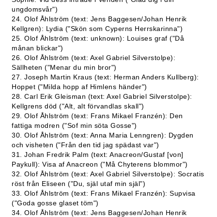
ungdomsvår")
24. Olof Åhlström (text: Jens Baggesen/Johan Henrik
Kellgren): Lydia ("Skön som Cyperns Herrskarinna")
25. Olof Åhlström (text: unknown): Louises graf ("Då
månan blickar")
26. Olof Åhlström (text: Axel Gabriel Silverstolpe):
Sällheten ("Menar du min bror")
27. Joseph Martin Kraus (text: Herman Anders Kullberg):
Hoppet ("Milda hopp af Himlens händer")
28. Carl Erik Gleisman (text: Axel Gabriel Silverstolpe):
Kellgrens död ("Alt, alt förvandlas skall")
29. Olof Åhlström (text: Frans Mikael Franzén): Den
fattiga modren ("Sof min söta Gosse")
30. Olof Åhlström (text: Anna Maria Lenngren): Dygden
och visheten ("Från den tid jag spädast var")
31. Johan Fredrik Palm (text: Anacreon/Gustaf [von]
Paykull): Visa af Anacreon ("Må Chyterens blommor")
32. Olof Åhlström (text: Axel Gabriel Silverstolpe): Socratis
röst från Eliseen ("Du, själ utaf min själ")
33. Olof Åhlström (text: Frans Mikael Franzén): Supvisa
("Goda gosse glaset töm")
34. Olof Åhlström (text: Jens Baggesen/Johan Henrik