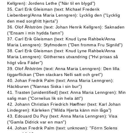
Kellgren): Jordens Lethe ("När til en blygd")
35. Carl Erik Gleisman (text: Michael Frederik
Liebenberg/Anna Maria Lenngren): Lycklig den ("Lycklig
den med sorgfritt hjerta")
36. Olof Åhlström (text: Johan Henrik Kellgren): Saknaden
("Ensam i min hydda famn")
37. Carl Erik Gleisman (text: Knud Lyne Rahbek/Anna
Maria Lenngren): Styfmodern ("Den fromma Fru Signild")
38. Carl Erik Gleisman (text: Knud Lyne Rahbek/Anna
Maria Lenngren): Göthernes utvandring ("Hvi prisas så
högt våra Fäder")
39. Olof Åhlström (text: Anna Maria Lenngren): Den lilla
tiggarflickan ("Den stackars Nelli satt och gret")
40. Johan Fredrik Palm (text: Anna Maria Lenngren):
Häckburen ("Nannas Siska i sin bur")
41. Trasten [unidentified] (text: Anna Maria Lenngren): Min
salig man ("Cornelius lik sin hela ätt")
42. Johann Christian Friedrich Hæffner (text: Karl Johan
Lindegren): Kärleken ("Milda Hjerta känn min låga")
43. Edouard Du Puy (text: Anna Maria Lenngren): Visa
("Gamla Didrick var en man")
44. Johan Fredrik Palm (text: unknown): "Förrn Solens