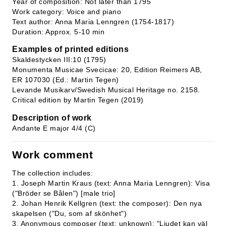
Year of composition: Not later than 1795
Work category: Voice and piano
Text author: Anna Maria Lenngren (1754-1817)
Duration: Approx. 5-10 min
Examples of printed editions
Skaldestycken III:10 (1795)
Monumenta Musicae Svecicae: 20, Edition Reimers AB,
ER 107030 (Ed.: Martin Tegen)
Levande Musikarv/Swedish Musical Heritage no. 2158.
Critical edition by Martin Tegen (2019)
Description of work
Andante E major 4/4 (C)
Work comment
The collection includes:
1. Joseph Martin Kraus (text: Anna Maria Lenngren): Visa
("Bröder se Bålen") [male trio]
2. Johan Henrik Kellgren (text: the composer): Den nya
skapelsen ("Du, som af skönhet")
3. Anonymous composer (text: unknown): "Ljudet kan väl