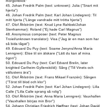
morgonblick"
45. Johan Fredrik Palm (text: unknown): Julia ("Snart mit
hjerta")
46. Johan Fredrik Palm (text: Karl Johan Lindegren): Til
mitt hjerta ("Länge vandrade mitt trötta hjerta")
47. Olof Åhlström (text: Knud Lyne Rahbek/Johan
Stenhammar): Roland ("Ej hade Carl Magnus")
48. Anonymous composer (text: Peter Magnus
Troiel/unknown translator): Visa ("Jag är en man som har
så bida tågat")
49. Edouard Du Puy (text: Soame Jenyns/Anna Maria
Lenngren): Elise til sin älskare ("Lätt du kan af mina
ögon")
50. Edouard Du Puy (text: Carl Edvard Brelin, later
knighted Carlheim-Gyllensköld): Sång ("Till Vinets och
vällustens ära")
51. Olof Åhlström (text: Frans Mikael Franzén): Sången
("Törst till blod och klor")
52. Johan Fredrik Palm (text: Karl Johan Lindegren): Lilla
Calle ("Lilla Calle sprang så rolig")
53. Olof Åhlström (text: Anna Maria Lenngren): Vauxhallen
("Vauxhallen börjas min Bror")
54. Johann Christian Friedrich Hæffner (text: Johan David