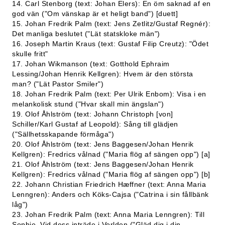
14. Carl Stenborg (text: Johan Elers): En öm saknad af en
god vän ("Om vänskap är et heligt band") [duett]
15. Johan Fredrik Palm (text: Jens Zetlitz/Gustaf Regnér):
Det manliga beslutet ("Lät statskloke män")
16. Joseph Martin Kraus (text: Gustaf Filip Creutz): "Ödet
skulle fritt"
17. Johan Wikmanson (text: Gotthold Ephraim
Lessing/Johan Henrik Kellgren): Hvem är den största
man? ("Lät Pastor Smiler")
18. Johan Fredrik Palm (text: Per Ulrik Enbom): Visa i en
melankolisk stund ("Hvar skall min ängslan")
19. Olof Åhlström (text: Johann Christoph [von]
Schiller/Karl Gustaf af Leopold): Sång till glädjen
("Sällhetsskapande förmåga")
20. Olof Åhlström (text: Jens Baggesen/Johan Henrik
Kellgren): Fredrics vålnad ("Maria flög af sängen opp") [a]
21. Olof Åhlström (text: Jens Baggesen/Johan Henrik
Kellgren): Fredrics vålnad ("Maria flög af sängen opp") [b]
22. Johann Christian Friedrich Hæffner (text: Anna Maria
Lenngren): Anders och Köks-Cajsa ("Catrina i sin fållbänk
låg")
23. Johan Fredrik Palm (text: Anna Maria Lenngren): Till
Sophie. Vid dess inträde i Verlden ("Gläd dig i din