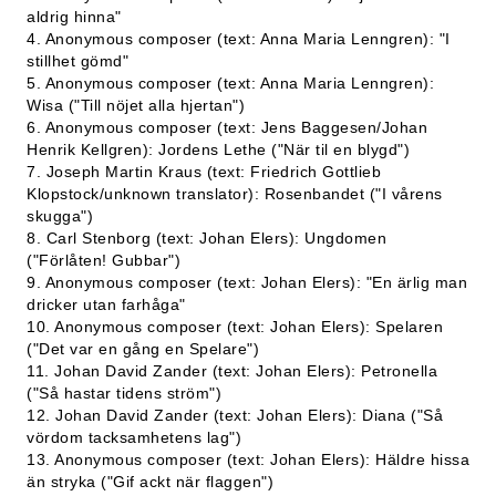
aldrig hinna"
4. Anonymous composer (text: Anna Maria Lenngren): "I
stillhet gömd"
5. Anonymous composer (text: Anna Maria Lenngren):
Wisa ("Till nöjet alla hjertan")
6. Anonymous composer (text: Jens Baggesen/Johan
Henrik Kellgren): Jordens Lethe ("När til en blygd")
7. Joseph Martin Kraus (text: Friedrich Gottlieb
Klopstock/unknown translator): Rosenbandet ("I vårens
skugga")
8. Carl Stenborg (text: Johan Elers): Ungdomen
("Förlåten! Gubbar")
9. Anonymous composer (text: Johan Elers): "En ärlig man
dricker utan farhåga"
10. Anonymous composer (text: Johan Elers): Spelaren
("Det var en gång en Spelare")
11. Johan David Zander (text: Johan Elers): Petronella
("Så hastar tidens ström")
12. Johan David Zander (text: Johan Elers): Diana ("Så
vördom tacksamhetens lag")
13. Anonymous composer (text: Johan Elers): Häldre hissa
än stryka ("Gif ackt när flaggen")