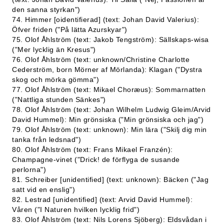
den sanna styrkan")
74. Himmer [oidentifierad] (text: Johan David Valerius):
Öfver friden ("På lätta Azurskyar")
75. Olof Åhlström (text: Jakob Tengström): Sällskaps-wisa
("Mer lycklig än Kresus")
76. Olof Åhlström (text: unknown/Christine Charlotte
Cederström, born Mörner af Mörlanda): Klagan ("Dystra
skog och mörka gömma")
77. Olof Åhlström (text: Mikael Choræus): Sommarnatten
("Nattliga stunden Sänkes")
78. Olof Åhlström (text: Johan Wilhelm Ludwig Gleim/Arvid
David Hummel): Min grönsiska ("Min grönsiska och jag")
79. Olof Åhlström (text: unknown): Min lära ("Skilj dig min
tanka från ledsnad")
80. Olof Åhlström (text: Frans Mikael Franzén):
Champagne-vinet ("Drick! de förflyga de susande
perlorna")
81. Schreiber [unidentified] (text: unknown): Bäcken ("Jag
satt vid en enslig")
82. Lestrad [unidentified] (text: Arvid David Hummel):
Våren ("I Naturen hvilken lycklig frid")
83. Olof Åhlström (text: Nils Lorens Sjöberg): Eldsvådan i