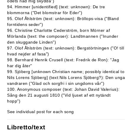
ödets nåd mig skydda")
94. Himmer [unidentified] (text: unknown): De tre
blommorna ("Det blomstrar för Eder")
95. Olof Åhlström (text: unknown): Bröllops-visa ("Bland
forntidens seder")
96. Christine Charlotte Cederström, born Mörner af
Mörlanda (text: the composer): Landtmannen ("Inunder
den skuggande Linden")
97. Olof Åhlström (text: unknown): Bergstörtningen ("O! till
hvad nejder af fasa")
98. Bernhard Henrik Crusell (text: Fredrik de Ron): "Jag
har dig åter"
99. Sjöberg [unknown Christian name; possibly identical to
Nils Lorens Sjöberg] (text:Nils Lorens Sjöberg?): Den unga
vandraren ("Glad och sorgfri i sin ungdoms vår")
100. Anonymous composer (text: Johan David Valerius):
Sång den 21 augusti 1810 ("Vid ljuset af ett nytändt
hopp")
See individual post for each song
Libretto/text