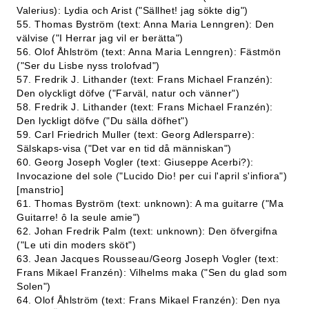
Valerius): Lydia och Arist ("Sällhet! jag sökte dig")
55. Thomas Byström (text: Anna Maria Lenngren): Den
välvise ("I Herrar jag vil er berätta")
56. Olof Åhlström (text: Anna Maria Lenngren): Fästmön
("Ser du Lisbe nyss trolofvad")
57. Fredrik J. Lithander (text: Frans Michael Franzén):
Den olyckligt döfve ("Farväl, natur och vänner")
58. Fredrik J. Lithander (text: Frans Michael Franzén):
Den lyckligt döfve ("Du sälla döfhet")
59. Carl Friedrich Muller (text: Georg Adlersparre):
Sälskaps-visa ("Det var en tid då människan")
60. Georg Joseph Vogler (text: Giuseppe Acerbi?):
Invocazione del sole ("Lucido Dio! per cui l'april s'infiora")
[manstrio]
61. Thomas Byström (text: unknown): A ma guitarre ("Ma
Guitarre! ô la seule amie")
62. Johan Fredrik Palm (text: unknown): Den öfvergifna
("Le uti din moders sköt")
63. Jean Jacques Rousseau/Georg Joseph Vogler (text:
Frans Mikael Franzén): Vilhelms maka ("Sen du glad som
Solen")
64. Olof Åhlström (text: Frans Mikael Franzén): Den nya