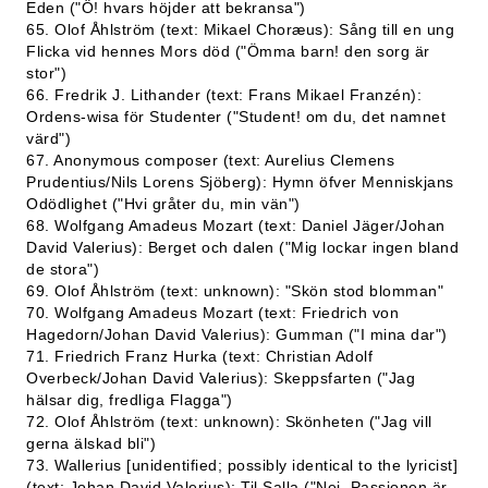
Eden ("Ö! hvars höjder att bekransa")
65. Olof Åhlström (text: Mikael Choræus): Sång till en ung
Flicka vid hennes Mors död ("Ömma barn! den sorg är
stor")
66. Fredrik J. Lithander (text: Frans Mikael Franzén):
Ordens-wisa för Studenter ("Student! om du, det namnet
värd")
67. Anonymous composer (text: Aurelius Clemens
Prudentius/Nils Lorens Sjöberg): Hymn öfver Menniskjans
Odödlighet ("Hvi gråter du, min vän")
68. Wolfgang Amadeus Mozart (text: Daniel Jäger/Johan
David Valerius): Berget och dalen ("Mig lockar ingen bland
de stora")
69. Olof Åhlström (text: unknown): "Skön stod blomman"
70. Wolfgang Amadeus Mozart (text: Friedrich von
Hagedorn/Johan David Valerius): Gumman ("I mina dar")
71. Friedrich Franz Hurka (text: Christian Adolf
Overbeck/Johan David Valerius): Skeppsfarten ("Jag
hälsar dig, fredliga Flagga")
72. Olof Åhlström (text: unknown): Skönheten ("Jag vill
gerna älskad bli")
73. Wallerius [unidentified; possibly identical to the lyricist]
(text: Johan David Valerius): Til Salla ("Nej, Passionen är