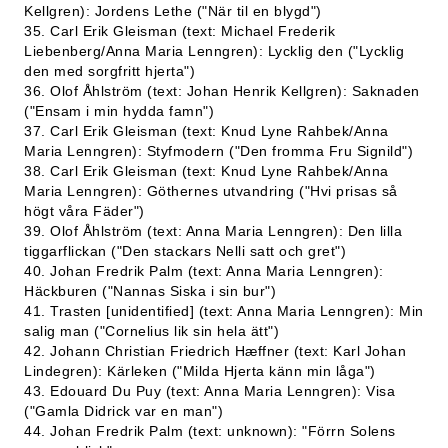
Kellgren): Jordens Lethe ("När til en blygd")
35. Carl Erik Gleisman (text: Michael Frederik
Liebenberg/Anna Maria Lenngren): Lycklig den ("Lycklig
den med sorgfritt hjerta")
36. Olof Åhlström (text: Johan Henrik Kellgren): Saknaden
("Ensam i min hydda famn")
37. Carl Erik Gleisman (text: Knud Lyne Rahbek/Anna
Maria Lenngren): Styfmodern ("Den fromma Fru Signild")
38. Carl Erik Gleisman (text: Knud Lyne Rahbek/Anna
Maria Lenngren): Göthernes utvandring ("Hvi prisas så
högt våra Fäder")
39. Olof Åhlström (text: Anna Maria Lenngren): Den lilla
tiggarflickan ("Den stackars Nelli satt och gret")
40. Johan Fredrik Palm (text: Anna Maria Lenngren):
Häckburen ("Nannas Siska i sin bur")
41. Trasten [unidentified] (text: Anna Maria Lenngren): Min
salig man ("Cornelius lik sin hela ätt")
42. Johann Christian Friedrich Hæffner (text: Karl Johan
Lindegren): Kärleken ("Milda Hjerta känn min låga")
43. Edouard Du Puy (text: Anna Maria Lenngren): Visa
("Gamla Didrick var en man")
44. Johan Fredrik Palm (text: unknown): "Förrn Solens