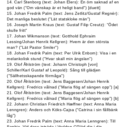
14. Carl Stenborg (text: Johan Elers): En öm saknad af en
god vän ("Om vänskap är et heligt band") [duett]
15. Johan Fredrik Palm (text: Jens Zetlitz/Gustaf Regnér):
Det manliga beslutet ("Lät statskloke män")
16. Joseph Martin Kraus (text: Gustaf Filip Creutz): "Ödet
skulle fritt"
17. Johan Wikmanson (text: Gotthold Ephraim
Lessing/Johan Henrik Kellgren): Hvem är den största
man? ("Lät Pastor Smiler")
18. Johan Fredrik Palm (text: Per Ulrik Enbom): Visa i en
melankolisk stund ("Hvar skall min ängslan")
19. Olof Åhlström (text: Johann Christoph [von]
Schiller/Karl Gustaf af Leopold): Sång till glädjen
("Sällhetsskapande förmåga")
20. Olof Åhlström (text: Jens Baggesen/Johan Henrik
Kellgren): Fredrics vålnad ("Maria flög af sängen opp") [a]
21. Olof Åhlström (text: Jens Baggesen/Johan Henrik
Kellgren): Fredrics vålnad ("Maria flög af sängen opp") [b]
22. Johann Christian Friedrich Hæffner (text: Anna Maria
Lenngren): Anders och Köks-Cajsa ("Catrina i sin fållbänk
låg")
23. Johan Fredrik Palm (text: Anna Maria Lenngren): Till
Sophie. Vid dess inträde i Verlden ("Gläd dig i din