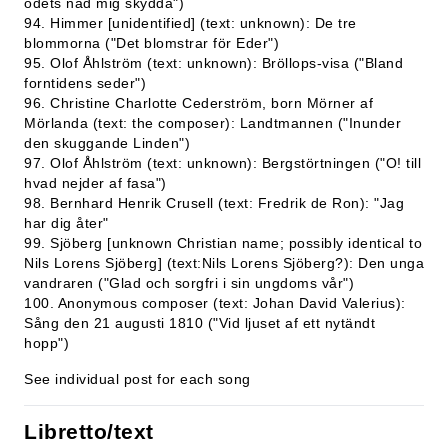
ödets nåd mig skydda")
94. Himmer [unidentified] (text: unknown): De tre
blommorna ("Det blomstrar för Eder")
95. Olof Åhlström (text: unknown): Bröllops-visa ("Bland
forntidens seder")
96. Christine Charlotte Cederström, born Mörner af
Mörlanda (text: the composer): Landtmannen ("Inunder
den skuggande Linden")
97. Olof Åhlström (text: unknown): Bergstörtningen ("O! till
hvad nejder af fasa")
98. Bernhard Henrik Crusell (text: Fredrik de Ron): "Jag
har dig åter"
99. Sjöberg [unknown Christian name; possibly identical to
Nils Lorens Sjöberg] (text:Nils Lorens Sjöberg?): Den unga
vandraren ("Glad och sorgfri i sin ungdoms vår")
100. Anonymous composer (text: Johan David Valerius):
Sång den 21 augusti 1810 ("Vid ljuset af ett nytändt
hopp")
See individual post for each song
Libretto/text