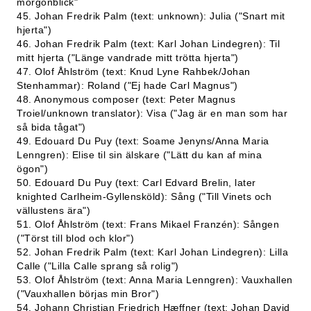
morgonblick"
45. Johan Fredrik Palm (text: unknown): Julia ("Snart mit
hjerta")
46. Johan Fredrik Palm (text: Karl Johan Lindegren): Til
mitt hjerta ("Länge vandrade mitt trötta hjerta")
47. Olof Åhlström (text: Knud Lyne Rahbek/Johan
Stenhammar): Roland ("Ej hade Carl Magnus")
48. Anonymous composer (text: Peter Magnus
Troiel/unknown translator): Visa ("Jag är en man som har
så bida tågat")
49. Edouard Du Puy (text: Soame Jenyns/Anna Maria
Lenngren): Elise til sin älskare ("Lätt du kan af mina
ögon")
50. Edouard Du Puy (text: Carl Edvard Brelin, later
knighted Carlheim-Gyllensköld): Sång ("Till Vinets och
vällustens ära")
51. Olof Åhlström (text: Frans Mikael Franzén): Sången
("Törst till blod och klor")
52. Johan Fredrik Palm (text: Karl Johan Lindegren): Lilla
Calle ("Lilla Calle sprang så rolig")
53. Olof Åhlström (text: Anna Maria Lenngren): Vauxhallen
("Vauxhallen börjas min Bror")
54. Johann Christian Friedrich Hæffner (text: Johan David