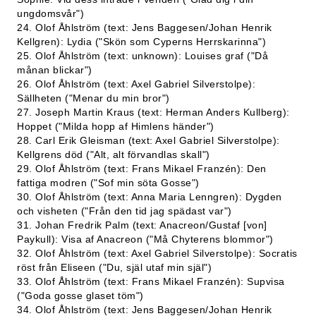
ungdomsvår")
24. Olof Åhlström (text: Jens Baggesen/Johan Henrik
Kellgren): Lydia ("Skön som Cyperns Herrskarinna")
25. Olof Åhlström (text: unknown): Louises graf ("Då
månan blickar")
26. Olof Åhlström (text: Axel Gabriel Silverstolpe):
Sällheten ("Menar du min bror")
27. Joseph Martin Kraus (text: Herman Anders Kullberg):
Hoppet ("Milda hopp af Himlens händer")
28. Carl Erik Gleisman (text: Axel Gabriel Silverstolpe):
Kellgrens död ("Alt, alt förvandlas skall")
29. Olof Åhlström (text: Frans Mikael Franzén): Den
fattiga modren ("Sof min söta Gosse")
30. Olof Åhlström (text: Anna Maria Lenngren): Dygden
och visheten ("Från den tid jag spädast var")
31. Johan Fredrik Palm (text: Anacreon/Gustaf [von]
Paykull): Visa af Anacreon ("Må Chyterens blommor")
32. Olof Åhlström (text: Axel Gabriel Silverstolpe): Socratis
röst från Eliseen ("Du, själ utaf min själ")
33. Olof Åhlström (text: Frans Mikael Franzén): Supvisa
("Goda gosse glaset töm")
34. Olof Åhlström (text: Jens Baggesen/Johan Henrik