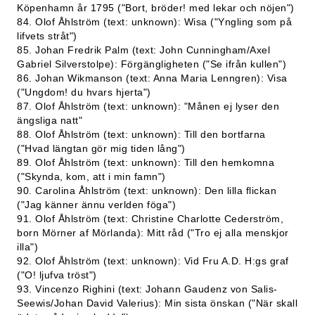
Köpenhamn år 1795 ("Bort, bröder! med lekar och nöjen")
84. Olof Åhlström (text: unknown): Wisa ("Yngling som på
lifvets stråt")
85. Johan Fredrik Palm (text: John Cunningham/Axel
Gabriel Silverstolpe): Förgängligheten ("Se ifrån kullen")
86. Johan Wikmanson (text: Anna Maria Lenngren): Visa
("Ungdom! du hvars hjerta")
87. Olof Åhlström (text: unknown): "Månen ej lyser den
ängsliga natt"
88. Olof Åhlström (text: unknown): Till den bortfarna
("Hvad längtan gör mig tiden lång")
89. Olof Åhlström (text: unknown): Till den hemkomna
("Skynda, kom, att i min famn")
90. Carolina Åhlström (text: unknown): Den lilla flickan
("Jag känner ännu verlden föga")
91. Olof Åhlström (text: Christine Charlotte Cederström,
born Mörner af Mörlanda): Mitt råd ("Tro ej alla menskjor
illa")
92. Olof Åhlström (text: unknown): Vid Fru A.D. H:gs graf
("O! ljufva tröst")
93. Vincenzo Righini (text: Johann Gaudenz von Salis-
Seewis/Johan David Valerius): Min sista önskan ("När skall