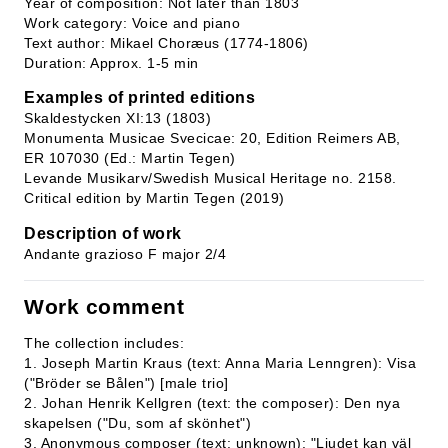
Year of composition: Not later than 1803
Work category: Voice and piano
Text author: Mikael Choræus (1774-1806)
Duration: Approx. 1-5 min
Examples of printed editions
Skaldestycken XI:13 (1803)
Monumenta Musicae Svecicae: 20, Edition Reimers AB,
ER 107030 (Ed.: Martin Tegen)
Levande Musikarv/Swedish Musical Heritage no. 2158.
Critical edition by Martin Tegen (2019)
Description of work
Andante grazioso F major 2/4
Work comment
The collection includes:
1. Joseph Martin Kraus (text: Anna Maria Lenngren): Visa
("Bröder se Bålen") [male trio]
2. Johan Henrik Kellgren (text: the composer): Den nya
skapelsen ("Du, som af skönhet")
3. Anonymous composer (text: unknown): "Ljudet kan väl