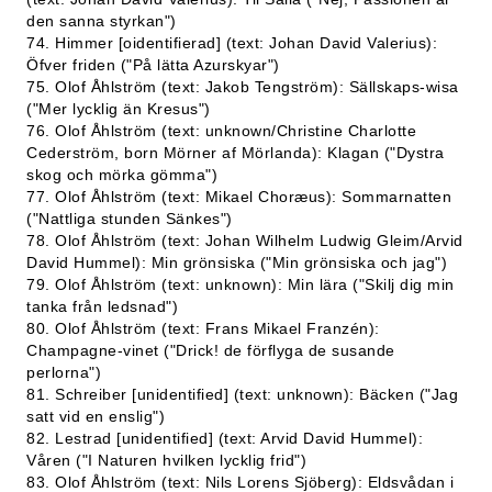
den sanna styrkan")
74. Himmer [oidentifierad] (text: Johan David Valerius):
Öfver friden ("På lätta Azurskyar")
75. Olof Åhlström (text: Jakob Tengström): Sällskaps-wisa
("Mer lycklig än Kresus")
76. Olof Åhlström (text: unknown/Christine Charlotte
Cederström, born Mörner af Mörlanda): Klagan ("Dystra
skog och mörka gömma")
77. Olof Åhlström (text: Mikael Choræus): Sommarnatten
("Nattliga stunden Sänkes")
78. Olof Åhlström (text: Johan Wilhelm Ludwig Gleim/Arvid
David Hummel): Min grönsiska ("Min grönsiska och jag")
79. Olof Åhlström (text: unknown): Min lära ("Skilj dig min
tanka från ledsnad")
80. Olof Åhlström (text: Frans Mikael Franzén):
Champagne-vinet ("Drick! de förflyga de susande
perlorna")
81. Schreiber [unidentified] (text: unknown): Bäcken ("Jag
satt vid en enslig")
82. Lestrad [unidentified] (text: Arvid David Hummel):
Våren ("I Naturen hvilken lycklig frid")
83. Olof Åhlström (text: Nils Lorens Sjöberg): Eldsvådan i