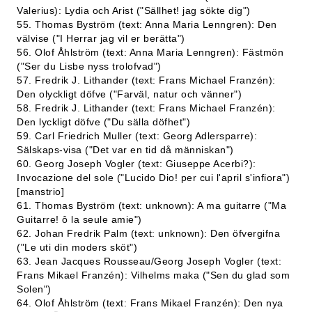
Valerius): Lydia och Arist ("Sällhet! jag sökte dig")
55. Thomas Byström (text: Anna Maria Lenngren): Den
välvise ("I Herrar jag vil er berätta")
56. Olof Åhlström (text: Anna Maria Lenngren): Fästmön
("Ser du Lisbe nyss trolofvad")
57. Fredrik J. Lithander (text: Frans Michael Franzén):
Den olyckligt döfve ("Farväl, natur och vänner")
58. Fredrik J. Lithander (text: Frans Michael Franzén):
Den lyckligt döfve ("Du sälla döfhet")
59. Carl Friedrich Muller (text: Georg Adlersparre):
Sälskaps-visa ("Det var en tid då människan")
60. Georg Joseph Vogler (text: Giuseppe Acerbi?):
Invocazione del sole ("Lucido Dio! per cui l'april s'infiora")
[manstrio]
61. Thomas Byström (text: unknown): A ma guitarre ("Ma
Guitarre! ô la seule amie")
62. Johan Fredrik Palm (text: unknown): Den öfvergifna
("Le uti din moders sköt")
63. Jean Jacques Rousseau/Georg Joseph Vogler (text:
Frans Mikael Franzén): Vilhelms maka ("Sen du glad som
Solen")
64. Olof Åhlström (text: Frans Mikael Franzén): Den nya