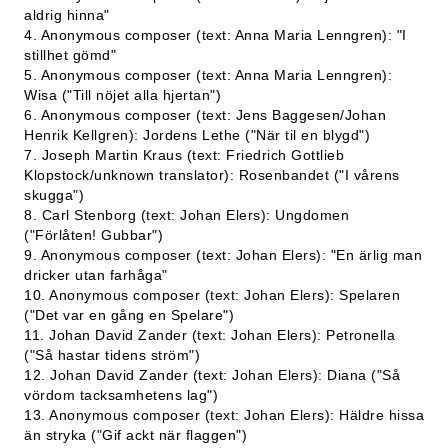
aldrig hinna"
4. Anonymous composer (text: Anna Maria Lenngren): "I
stillhet gömd"
5. Anonymous composer (text: Anna Maria Lenngren):
Wisa ("Till nöjet alla hjertan")
6. Anonymous composer (text: Jens Baggesen/Johan
Henrik Kellgren): Jordens Lethe ("När til en blygd")
7. Joseph Martin Kraus (text: Friedrich Gottlieb
Klopstock/unknown translator): Rosenbandet ("I vårens
skugga")
8. Carl Stenborg (text: Johan Elers): Ungdomen
("Förlåten! Gubbar")
9. Anonymous composer (text: Johan Elers): "En ärlig man
dricker utan farhåga"
10. Anonymous composer (text: Johan Elers): Spelaren
("Det var en gång en Spelare")
11. Johan David Zander (text: Johan Elers): Petronella
("Så hastar tidens ström")
12. Johan David Zander (text: Johan Elers): Diana ("Så
vördom tacksamhetens lag")
13. Anonymous composer (text: Johan Elers): Häldre hissa
än stryka ("Gif ackt när flaggen")