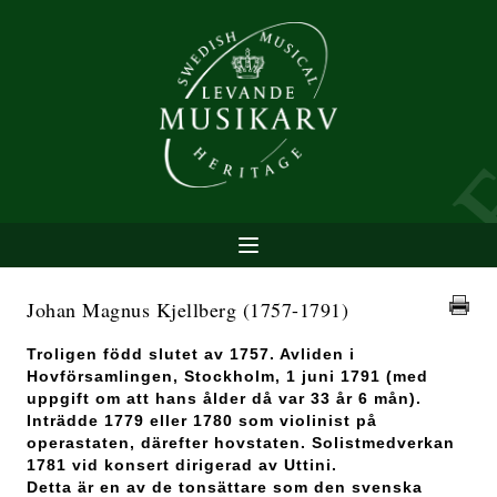
Johan Magnus Kjellberg
(1757-1791)
Troligen född slutet av 1757. Avliden i
Hovförsamlingen, Stockholm, 1 juni 1791 (med
uppgift om att hans ålder då var 33 år 6 mån).
Inträdde 1779 eller 1780 som violinist på
operastaten, därefter hovstaten. Solistmedverkan
1781 vid konsert dirigerad av Uttini.
Detta är en av de tonsättare som den svenska