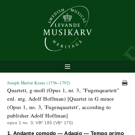
Joseph Martin Kraus
(1756−1792)
Quartett, g-moll (Opus 1, nr. 3, "Fugenquartett"
enl. utg. Adolf Hoffman) [Quartet in G minor
(Opus 1, no. 3, 'Fugenquartett', according to
publisher Adolf Hoffman]
opus 1 no. 3, VB² 183 (VB¹ 175)
1. Andante comodo — Adagio — Tempo primo