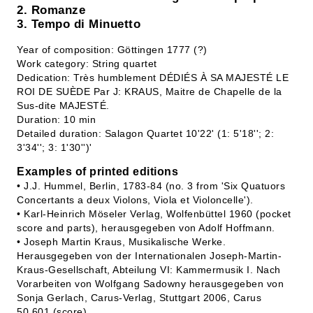
2. Romanze
3. Tempo di Minuetto
Year of composition: Göttingen 1777 (?)
Work category: String quartet
Dedication: Très humblement DÉDIÉS À SA MAJESTÉ LE
ROI DE SUÈDE Par J: KRAUS, Maitre de Chapelle de la
Sus-dite MAJESTÉ.
Duration: 10 min
Detailed duration: Salagon Quartet 10'22' (1: 5'18''; 2:
3'34''; 3: 1'30'')'
Examples of printed editions
• J.J. Hummel, Berlin, 1783-84 (no. 3 from 'Six Quatuors
Concertants a deux Violons, Viola et Violoncelle').
• Karl-Heinrich Möseler Verlag, Wolfenbüttel 1960 (pocket
score and parts), herausgegeben von Adolf Hoffmann.
• Joseph Martin Kraus, Musikalische Werke.
Herausgegeben von der Internationalen Joseph-Martin-
Kraus-Gesellschaft, Abteilung VI: Kammermusik I. Nach
Vorarbeiten von Wolfgang Sadowny herausgegeben von
Sonja Gerlach, Carus-Verlag, Stuttgart 2006, Carus
50.601 (score)