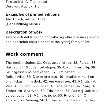
Text author: A. F. Lindblad
Duration: Approx. 1-5 min
Examples of printed editions
Abr. Hirsch, ed. no. 1592
(Hans Ahlborg Musik)
Description of work
Tempo och deklamation bör rätta sig efter poesien [Tempo
and execution should adapt to the lyrics] D major 3/4
Work comment
The book includes: 31. Obesvarad kärlek, 32. Farväl, 33.
Saknad, 34. Gubben vid vägen, 35. O kom - nej dröj, 36.
Skjutsgossen på hemvägen, 37. Om natten, 38.
Dalkullevisa, 39. Den moderlösa, 40. Invaliden, 41. I en
ung flickas minnesbok, 42. Am Aarensee, 43. Får gå, 44.
Visa, 45. Jungfrun i lunden, 46. Apelgården, 47. Sorg, 48.
Trohet, 49. Sparfven, 50. Friskt mod, 51. Ack nej, ack nej,
du vet det ej, 52. Mån tro, jo, jo, 53. Frieriet, 54. Om
aftonen, 55. Varning, 56. En vårdag, 57. En sommardag