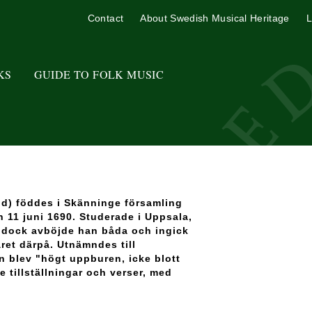
Contact
About Swedish Musical Heritage
L
KS
GUIDE TO FOLK MUSIC
öld) föddes i Skänninge församling
n 11 juni 1690. Studerade i Uppsala,
, dock avböjde han båda och ingick
året därpå. Utnämndes till
n blev "högt uppburen, icke blott
 tillställningar och verser, med