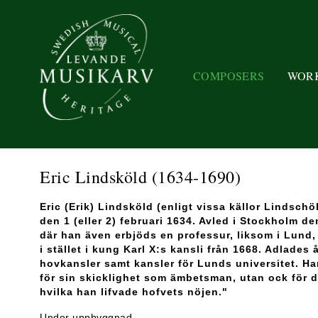
COMPOSERS
WOR
Eric Lindsköld
(1634-1690)
Eric (Erik) Lindsköld (enligt vissa källor Lindsch
den 1 (eller 2) februari 1634. Avled i Stockholm de
där han även erbjöds en professur, liksom i Lund
i stället i kung Karl X:s kansli från 1668. Adlades 
hovkansler samt kansler för Lunds universitet. Ha
för sin skicklighet som ämbetsman, utan ock för de
hvilka han lifvade hofvets nöjen."
Under uppbyggnad