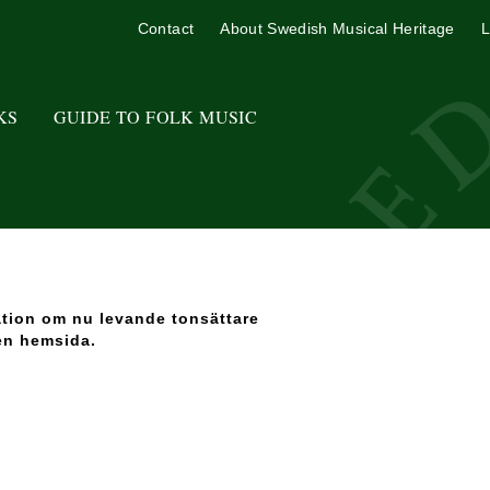
Contact
About Swedish Musical Heritage
L
KS
GUIDE TO FOLK MUSIC
ation om nu levande tonsättare
en hemsida.