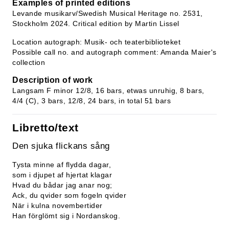
Examples of printed editions
Levande musikarv/Swedish Musical Heritage no. 2531,
Stockholm 2024. Critical edition by Martin Lissel
Location autograph: Musik- och teaterbiblioteket
Possible call no. and autograph comment: Amanda Maier's
collection
Description of work
Langsam F minor 12/8, 16 bars, etwas unruhig, 8 bars,
4/4 (C), 3 bars, 12/8, 24 bars, in total 51 bars
Libretto/text
Den sjuka flickans sång
Tysta minne af flydda dagar,
som i djupet af hjertat klagar
Hvad du bådar jag anar nog;
Ack, du qvider som fogeln qvider
När i kulna novembertider
Han förglömt sig i Nordanskog.