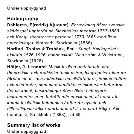
Under uppbyggnad
Bibliography
Dahlgren, F(redrik) A(ugust)
:
Förteckning öfver svenska
skådespel uppförda på Stockholms theatrar 1737-1863
och Kongl. theatrarnes personal 1773-1863 med flera
anteckningar
. Norstedt. Stockholm (1866)
Norlind, Tobias & Trobäck, Emi
l:
Kungl. Hovkapellets
historia 1526-1926: minnesskrift
. Wahlström & Widstrand,
Stockholm (1926)
Höijer, J. Leonard
:
Musik-lexikon omfattande den
theoretiska och praktiska tonkonsten, biographier öfver de
förnämste in- och utländske musikförfattare, tonkonstnärer
och dilettanter, som med utmärkelse idkat eller befordrat
denna konst, beskrifningar öfver äldre och nyare
instrumenter m.m. beträffande musik samt af natur att
kunna lexikaliskt behandlas / efter de nyaste och
tillförlitligaste källor utarbetadt af J. Leonard Höijer
. Abr.
Lundquist, Stockholm (1864), sid 49
Summary list of works
Under uppbyggnad