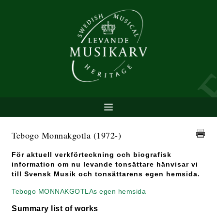
Tebogo Monnakgotla
(1972-)
För aktuell verkförteckning och biografisk
information om nu levande tonsättare hänvisar vi
till Svensk Musik och tonsättarens egen hemsida.
Tebogo MONNAKGOTLAs egen hemsida
Summary list of works