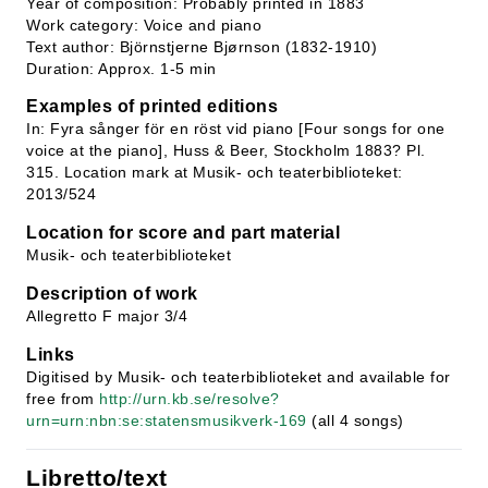
Year of composition: Probably printed in 1883
Work category: Voice and piano
Text author: Björnstjerne Bjørnson (1832-1910)
Duration: Approx. 1-5 min
Examples of printed editions
In: Fyra sånger för en röst vid piano [Four songs for one
voice at the piano], Huss & Beer, Stockholm 1883? Pl.
315. Location mark at Musik- och teaterbiblioteket:
2013/524
Location for score and part material
Musik- och teaterbiblioteket
Description of work
Allegretto F major 3/4
Links
Digitised by Musik- och teaterbiblioteket and available for
free from
http://urn.kb.se/resolve?
urn=urn:nbn:se:statensmusikverk-169
(all 4 songs)
Libretto/text