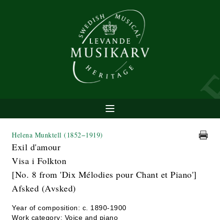
Helena Munktell
(1852−1919)
Exil d'amour
Visa i Folkton
[No. 8 from 'Dix Mélodies pour Chant et Piano']
Afsked (Avsked)
Year of composition: c. 1890-1900
Work category: Voice and piano