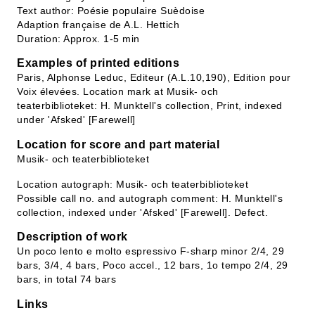
Text author: Poésie populaire Suèdoise
Adaption française de A.L. Hettich
Duration: Approx. 1-5 min
Examples of printed editions
Paris, Alphonse Leduc, Editeur (A.L.10,190), Edition pour
Voix élevées. Location mark at Musik- och
teaterbiblioteket: H. Munktell's collection, Print, indexed
under 'Afsked' [Farewell]
Location for score and part material
Musik- och teaterbiblioteket
Location autograph: Musik- och teaterbiblioteket
Possible call no. and autograph comment: H. Munktell's
collection, indexed under 'Afsked' [Farewell]. Defect.
Description of work
Un poco lento e molto espressivo F-sharp minor 2/4, 29
bars, 3/4, 4 bars, Poco accel., 12 bars, 1o tempo 2/4, 29
bars, in total 74 bars
Links