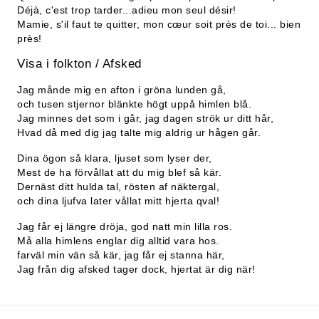
Déjà, c'est trop tarder...adieu mon seul désir!
Mamie, s'il faut te quitter, mon cœur soit près de toi... bien
près!
Visa i folkton / Afsked
Jag månde mig en afton i gröna lunden gå,
och tusen stjernor blänkte högt uppå himlen blå.
Jag minnes det som i går, jag dagen strök ur ditt hår,
Hvad då med dig jag talte mig aldrig ur hågen går.
Dina ögon så klara, ljuset som lyser der,
Mest de ha förvållat att du mig blef så kär.
Dernäst ditt hulda tal, rösten af näktergal,
och dina ljufva later vållat mitt hjerta qval!
Jag får ej längre dröja, god natt min lilla ros.
Må alla himlens englar dig alltid vara hos.
farväl min vän så kär, jag får ej stanna här,
Jag från dig afsked tager dock, hjertat är dig när!