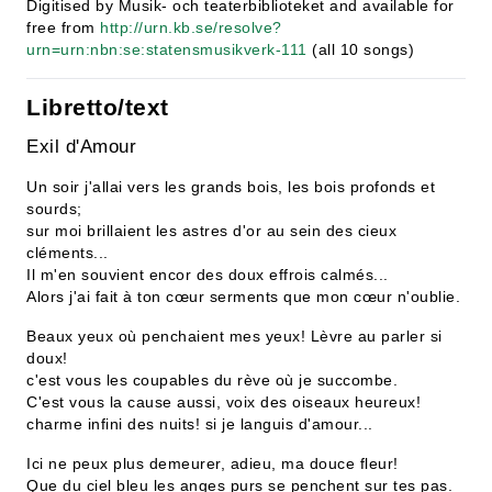
Digitised by Musik- och teaterbiblioteket and available for
free from
http://urn.kb.se/resolve?
urn=urn:nbn:se:statensmusikverk-111
(all 10 songs)
Libretto/text
Exil d'Amour
Un soir j'allai vers les grands bois, les bois profonds et
sourds;
sur moi brillaient les astres d'or au sein des cieux
cléments...
Il m'en souvient encor des doux effrois calmés...
Alors j'ai fait à ton cœur serments que mon cœur n'oublie.
Beaux yeux où penchaient mes yeux! Lèvre au parler si
doux!
c'est vous les coupables du rève où je succombe.
C'est vous la cause aussi, voix des oiseaux heureux!
charme infini des nuits! si je languis d'amour...
Ici ne peux plus demeurer, adieu, ma douce fleur!
Que du ciel bleu les anges purs se penchent sur tes pas.