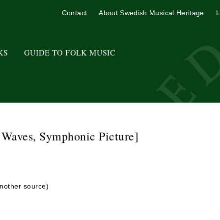
Contact
About Swedish Musical Heritage
L
KS
GUIDE TO FOLK MUSIC
 Waves, Symphonic Picture]
another source)