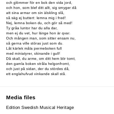
och glömmer för en bok den vida jord,
och hon, som blef ditt allt, sig smyger då
att sina armar om sin älskling slå,
så säg ej buttert: lemna mig i fred!
Nej, lemna boken du, och gör så med!
Ty gråa luntor har du alla dar,
men ej du vet, hur länge hon är qvar.
Och mången man, som sitter ensam nu,
så gerna ville störas just som du.
Låt kärlek måla permeboken full
med miniatyrer, skinande i gull!
Då skall, du arme, om ditt hem blir tomt,
den gamla boken stråla helgonfromt,
och just på sidan, der du stördes då,
ett englahufvud vinkande skall stå.
Media files
Edition Swedish Musical Heritage