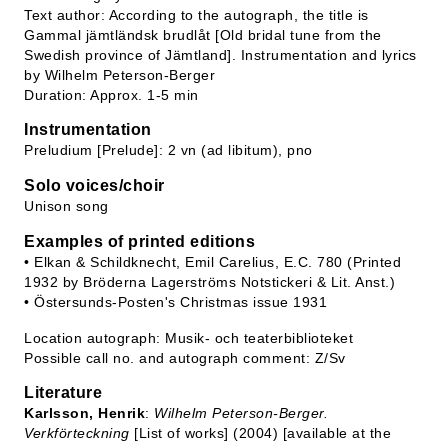
Text author: According to the autograph, the title is
Gammal jämtländsk brudlåt [Old bridal tune from the
Swedish province of Jämtland]. Instrumentation and lyrics
by Wilhelm Peterson-Berger
Duration: Approx. 1-5 min
Instrumentation
Preludium [Prelude]: 2 vn (ad libitum), pno
Solo voices/choir
Unison song
Examples of printed editions
• Elkan & Schildknecht, Emil Carelius, E.C. 780 (Printed
1932 by Bröderna Lagerströms Notstickeri & Lit. Anst.)
• Östersunds-Posten's Christmas issue 1931
Location autograph: Musik- och teaterbiblioteket
Possible call no. and autograph comment: Z/Sv
Literature
Karlsson, Henrik
:
Wilhelm Peterson-Berger.
Verkförteckning
[List of works] (2004) [available at the