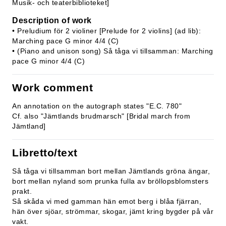
Musik- och teaterbiblioteket]
Description of work
• Preludium för 2 violiner [Prelude for 2 violins] (ad lib):
Marching pace G minor 4/4 (C)
• (Piano and unison song) Så tåga vi tillsamman: Marching
pace G minor 4/4 (C)
Work comment
An annotation on the autograph states "E.C. 780"
Cf. also "Jämtlands brudmarsch" [Bridal march from
Jämtland]
Libretto/text
Så tåga vi tillsamman bort mellan Jämtlands gröna ängar,
bort mellan nyland som prunka fulla av bröllopsblomsters
prakt.
Så skåda vi med gamman hän emot berg i blåa fjärran,
hän över sjöar, strömmar, skogar, jämt kring bygder på vår
vakt.