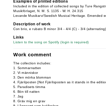
Examples of printed editions
Included in the edition of collected songs by Ture Rangst
Musikförlaget, N. M. S. 1135 - W. H. 24.315
Levande Musikarv/Swedish Musical Heritage. Emended ed
Description of work
Con brio, e rubato B minor 3/4 - 4/4 (C) - 3/4 (alternating
Links
Listen to the song on Spotify (login is required)
Work comment
The collection includes:
1. Sommarnatten
2. Vi människor
3. Den mörka blomman
4. Fjärilposten [Not Fjärilsposten as it stands in the editi
5. Paradisets timma
6. Bön till natten
7. Jag
8. Gräv mig en grav
9. Långsamt som kvällsskyn