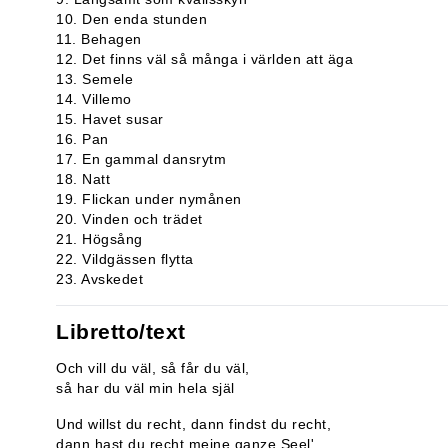
10. Den enda stunden
11. Behagen
12. Det finns väl så många i världen att äga
13. Semele
14. Villemo
15. Havet susar
16. Pan
17. En gammal dansrytm
18. Natt
19. Flickan under nymånen
20. Vinden och trädet
21. Högsång
22. Vildgässen flytta
23. Avskedet
Libretto/text
Och vill du väl, så får du väl,
så har du väl min hela själ
Und willst du recht, dann findst du recht,
dann hast du recht meine ganze Seel'