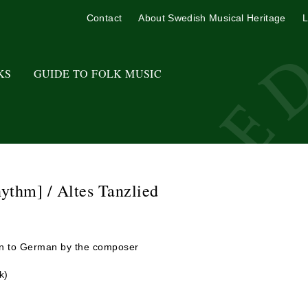
Contact
About Swedish Musical Heritage
L
KS
GUIDE TO FOLK MUSIC
ythm] / Altes Tanzlied
on to German by the composer
k)