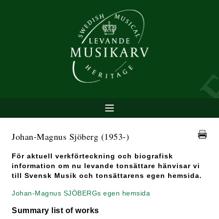
Johan-Magnus Sjöberg
(1953-)
För aktuell verkförteckning och biografisk
information om nu levande tonsättare hänvisar vi
till Svensk Musik och tonsättarens egen hemsida.
Johan-Magnus SJÖBERGs egen hemsida
Summary list of works