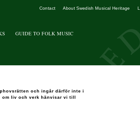
Contact
About Swedish Musical Heritage
L
KS
GUIDE TO FOLK MUSIC
hovsrätten och ingår därför inte i
m liv och verk hänvisar vi till