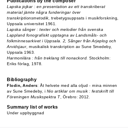
Publications by the composer
Lapska jojkar : en presentation av ett transkriberat
material jämte några funderingar över
transkriptionsmetodik,
trebetygsuppsats i musikforskning,
Uppsala universitet 1961.
Lapska sånger : texter och melodier från svenska
Lappland fonografiskt upptagna av Landsmåls- och
folkminnesarkivet i Uppsala. 2, Sånger från Arjeplog och
Arvidsjaur
, musikalisk transkription av Sune Smedeby,
Uppsala 1963.
Harmonilära : från treklang till nonackord.
Stockholm:
Eriks förlag, 1978.
Bibliography
Flodin, Anders
: Åt helvete med alla oljud - mina minnen
av Sune Smedeby, i
Nio artiklar om musik : festskrift till
Föreningen Musikspektra T
, Örebro: 2012.
Summary list of works
Under uppbyggnad