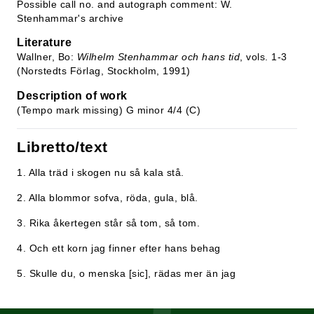
Possible call no. and autograph comment: W.
Stenhammar's archive
Literature
Wallner, Bo:
Wilhelm Stenhammar och hans tid
, vols. 1-3
(Norstedts Förlag, Stockholm, 1991)
Description of work
(Tempo mark missing) G minor 4/4 (C)
Libretto/text
1. Alla träd i skogen nu så kala stå.
2. Alla blommor sofva, röda, gula, blå.
3. Rika åkertegen står så tom, så tom.
4. Och ett korn jag finner efter hans behag
5. Skulle du, o menska [sic], rädas mer än jag