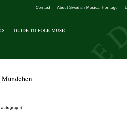
Contact
About Swedish Musical Heritage
L
KS
GUIDE TO FOLK MUSIC
n Mündchen
o autograph)